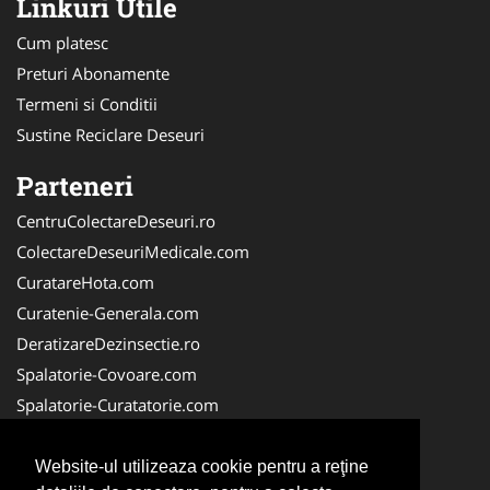
Linkuri Utile
Cum platesc
Preturi Abonamente
Termeni si Conditii
Sustine Reciclare Deseuri
Parteneri
CentruColectareDeseuri.ro
ColectareDeseuriMedicale.com
CuratareHota.com
Curatenie-Generala.com
DeratizareDezinsectie.ro
Spalatorie-Covoare.com
Spalatorie-Curatatorie.com
Spalatorie-Curatatorie.ro
FirmaDeratizare.ro
Website-ul utilizeaza cookie pentru a reţine