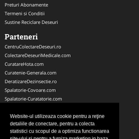
Preturi Abonamente
Termeni si Conditii
Sustine Reciclare Deseuri
Parteneri
CentruColectareDeseuri.ro
ColectareDeseuriMedicale.com
CuratareHota.com
Curatenie-Generala.com
DeratizareDezinsectie.ro
Spalatorie-Covoare.com
Spalatorie-Curatatorie.com
Spalatorie-Curatatorie.ro
FirmaDeratizare.ro
Website-ul utilizeaza cookie pentru a reţine
detaliile de conectare, pentru a colecta
Service-Reparatii.com
statistici cu scopul de a optimiza functionarea
Servicii-DDD.com
site-ului si pentru a furniza marketing in baza