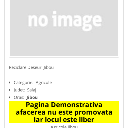
Reciclare Deseuri Jibou
Categorie:
Agricole
Judet:
Salaj
Oras:
Jibou
Pagina Demonstrativa
afacerea nu este promovata
iar locul este liber
Agricole Jibou