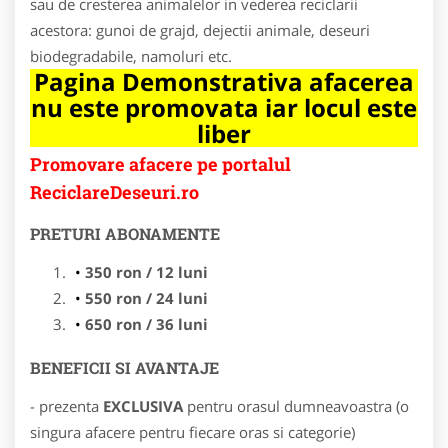
sau de cresterea animalelor in vederea reciclarii
acestora: gunoi de grajd, dejectii animale, deseuri
biodegradabile, namoluri etc.
Pagina Demonstrativa afacerea
nu este promovata iar locul este
liber
Promovare afacere pe portalul
ReciclareDeseuri.ro
PRETURI ABONAMENTE
350 ron / 12 luni
550 ron / 24 luni
650 ron / 36 luni
BENEFICII SI AVANTAJE
- prezenta
EXCLUSIVA
pentru orasul dumneavoastra (o
singura afacere pentru fiecare oras si categorie)