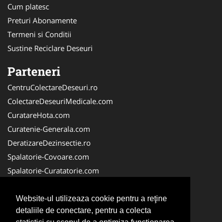
Cum platesc
Preturi Abonamente
Termeni si Conditii
Sustine Reciclare Deseuri
Parteneri
CentruColectareDeseuri.ro
ColectareDeseuriMedicale.com
CuratareHota.com
Curatenie-Generala.com
DeratizareDezinsectie.ro
Spalatorie-Covoare.com
Spalatorie-Curatatorie.com
Spalatorie-Curatatorie.ro
FirmaDeratizare.ro
Website-ul utilizeaza cookie pentru a reţine
detaliile de conectare, pentru a colecta
Service-Reparatii.com