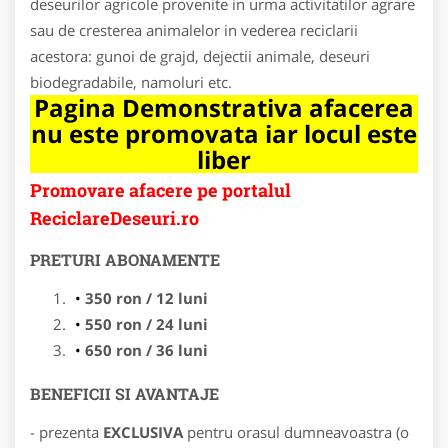
deseurilor agricole provenite in urma activitatilor agrare
sau de cresterea animalelor in vederea reciclarii
acestora: gunoi de grajd, dejectii animale, deseuri
biodegradabile, namoluri etc.
Pagina Demonstrativa afacerea
nu este promovata iar locul este
liber
Promovare afacere pe portalul
ReciclareDeseuri.ro
PRETURI ABONAMENTE
350 ron / 12 luni
550 ron / 24 luni
650 ron / 36 luni
BENEFICII SI AVANTAJE
- prezenta
EXCLUSIVA
pentru orasul dumneavoastra (o