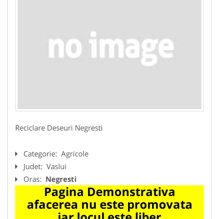
Reciclare Deseuri Negresti
Categorie:
Agricole
Judet:
Vaslui
Oras:
Negresti
Pagina Demonstrativa
afacerea nu este promovata
iar locul este liber