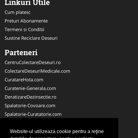
Linkuri Utile
Cum platesc
Preturi Abonamente
Termeni si Conditii
Sustine Reciclare Deseuri
Parteneri
CentruColectareDeseuri.ro
ColectareDeseuriMedicale.com
CuratareHota.com
Curatenie-Generala.com
DeratizareDezinsectie.ro
Spalatorie-Covoare.com
Spalatorie-Curatatorie.com
Spalatorie-Curatatorie.ro
FirmaDeratizare.ro
Website-ul utilizeaza cookie pentru a reţine