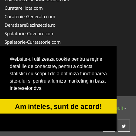
CuratareHota.com
Curatenie-Generala.com
DeratizareDezinsectie.ro
Spalatorie-Covoare.com
Spalatorie-Curatatorie.com
Spalatorie-Curatatorie.ro
FirmaDeratizare.ro
Website-ul utilizeaza cookie pentru a reţine
detaliile de conectare, pentru a colecta
Service-Reparatii.com
statistici cu scopul de a optimiza functionarea
Servicii-DDD.com
site-ului si pentru a furniza marketing in baza
ServiciiAlpinism.ro
intereselor dvs.
Am inteles, sunt de acord!
© 2014-2026 Powered by
VilonMedia
&
Tokaido Consult
-
ANPC
SOL