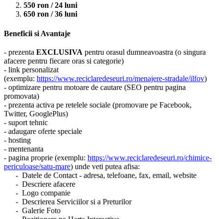
550 ron / 24 luni
650 ron / 36 luni
Beneficii si Avantaje
- prezenta
EXCLUSIVA
pentru orasul dumneavoastra (o singura
afacere pentru fiecare oras si categorie)
- link personalizat
(exemplu:
https://www.reciclaredeseuri.ro/menajere-stradale/ilfov
)
- optimizare pentru motoare de cautare (SEO pentru pagina
promovata)
- prezenta activa pe retelele sociale (promovare pe Facebook,
Twitter, GooglePlus)
- suport tehnic
- adaugare oferte speciale
- hosting
- mentenanta
- pagina proprie (exemplu:
https://www.reciclaredeseuri.ro/chimice-
periculoase/satu-mare
) unde veti putea afisa:
- Datele de Contact - adresa, telefoane, fax, email, website
- Descriere afacere
- Logo companie
- Descrierea Serviciilor si a Preturilor
- Galerie Foto