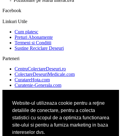
- Pozitionare pe Harta Interactiva
Facebook
Linkuri Utile
Cum platesc
Preturi Abonamente
Termeni si Conditii
Sustine Reciclare Deseuri
Parteneri
CentruColectareDeseuri.ro
ColectareDeseuriMedicale.com
CuratareHota.com
Curatenie-Generala.com
Website-ul utilizeaza cookie pentru a reţine
DeratizareDezinsectie.ro
detaliile de conectare, pentru a colecta
Spalatorie-Covoare.com
Spalatorie-Curatatorie.com
statistici cu scopul de a optimiza functionarea
Spalatorie-Curatatorie.ro
site-ului si pentru a furniza marketing in baza
intereselor dvs.