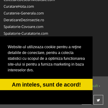
CuratareHota.com
Curatenie-Generala.com
DeratizareDezinsectie.ro
Spalatorie-Covoare.com
Spalatorie-Curatatorie.com
Spalatorie-Curatatorie.ro
FirmaDeratizare.ro
Website-ul utilizeaza cookie pentru a reţine
detaliile de conectare, pentru a colecta
Service-Reparatii.com
statistici cu scopul de a optimiza functionarea
Servicii-DDD.com
site-ului si pentru a furniza marketing in baza
ServiciiAlpinism.ro
intereselor dvs.
Am inteles, sunt de acord!
© 2014-2026 Powered by
VilonMedia
&
Tokaido Consult
-
ANPC
SOL