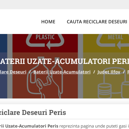
HOME
CAUTA RECICLARE DESEURI
ATERII UZATE-ACUMULATORI PER
lare Deseuri
/
Baterii Uzate-Acumulatori
/
Judet Ilfov
/
iclare Deseuri Peris
rii Uzate-Acumulatori Peris
reprezinta pagina unde puteti gasi 