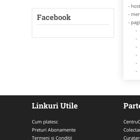
- hos
- men
Facebook
- pag
- Dat
- De
- Lo
- Des
- Ga
- Poz
Linkuri Utile
Part
Cum platesc
CentruC
Preturi Abonamente
Colecta
Termeni si Conditii
Curata