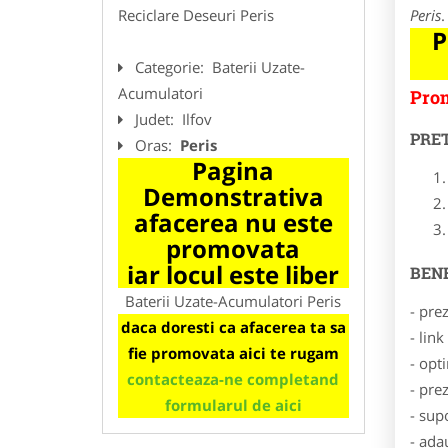
Reciclare Deseuri Peris
Peris
.
P
Categorie:
Baterii Uzate-
Acumulatori
Prom
Judet:
Ilfov
PRE
Oras:
Peris
Pagina
Demonstrativa
afacerea nu este
promovata
iar locul este liber
BENE
Baterii Uzate-Acumulatori Peris
- pre
daca doresti ca afacerea ta sa
- lin
fie promovata aici te rugam
- opt
contacteaza-ne completand
- pre
formularul de aici
- sup
- ada