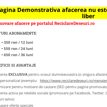
agina Demonstrativa afacerea nu este
liber
ovare afacere pe portalul ReciclareDeseuri.ro
TURI ABONAMENTE
350 ron / 12 luni
550 ron / 24 luni
650 ron / 36 luni
FICII SI AVANTAJE
zenta
EXCLUSIVA
pentru orasul dumneavoastra (o singura afacere p
k personalizat (exemplu:
https://www.reciclaredeseuri.ro/menajere
imizare pentru motoare de cautare (SEO pentru pagina promovata
zenta activa pe retelele sociale (promovare pe Facebook, Twitter,
ort tehnic
ugare oferte speciale