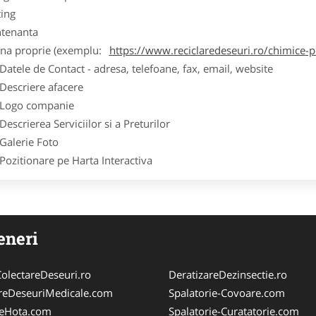
ting
tenanta
ina proprie (exemplu:
https://www.reciclaredeseuri.ro/chimice-
ele de Contact - adresa, telefoane, fax, email, website
scriere afacere
go companie
crierea Serviciilor si a Preturilor
lerie Foto
itionare pe Harta Interactiva
eneri
olectareDeseuri.ro
DeratizareDezinsectie.ro
reDeseuriMedicale.com
Spalatorie-Covoare.com
reHota.com
Spalatorie-Curatatorie.com