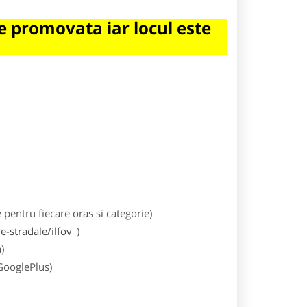
 promovata iar locul este
entru fiecare oras si categorie)
-stradale/ilfov
)
)
 GooglePlus)