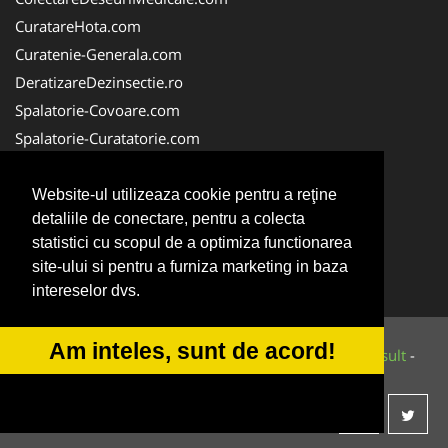
CuratareHota.com
Curatenie-Generala.com
DeratizareDezinsectie.ro
Spalatorie-Covoare.com
Spalatorie-Curatatorie.com
Spalatorie-Curatatorie.ro
FirmaDeratizare.ro
Website-ul utilizeaza cookie pentru a reţine
detaliile de conectare, pentru a colecta
Service-Reparatii.com
statistici cu scopul de a optimiza functionarea
Servicii-DDD.com
site-ului si pentru a furniza marketing in baza
ServiciiAlpinism.ro
intereselor dvs.
Am inteles, sunt de acord!
© 2014-2026 Powered by
VilonMedia
&
Tokaido Consult
-
ANPC
SOL