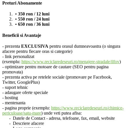
Preturi Abonamente
350 ron / 12 luni
550 ron / 24 luni
650 ron / 36 luni
Beneficii si Avantaje
- prezenta
EXCLUSIVA
pentru orasul dumneavoastra (o singura
afacere pentru fiecare oras si categorie)
- link personalizat
(exemplu:
https://www.reciclaredeseuri.ro/menajere-stradale/ilfov
)
- optimizare pentru motoare de cautare (SEO pentru pagina
promovata)
- prezenta activa pe retelele sociale (promovare pe Facebook,
Twitter, GooglePlus)
- suport tehnic
- adaugare oferte speciale
- hosting
- mentenanta
- pagina proprie (exemplu:
https://www.reciclaredeseuri.ro/chimice-
periculoase/satu-mare
) unde veti putea afisa:
- Datele de Contact - adresa, telefoane, fax, email, website
- Descriere afacere