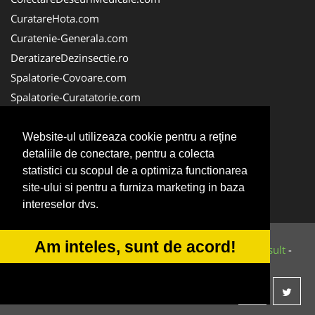
CuratareHota.com
Curatenie-Generala.com
DeratizareDezinsectie.ro
Spalatorie-Covoare.com
Spalatorie-Curatatorie.com
Spalatorie-Curatatorie.ro
FirmaDeratizare.ro
Website-ul utilizeaza cookie pentru a reţine
detaliile de conectare, pentru a colecta
Service-Reparatii.com
statistici cu scopul de a optimiza functionarea
Servicii-DDD.com
site-ului si pentru a furniza marketing in baza
ServiciiAlpinism.ro
intereselor dvs.
Am inteles, sunt de acord!
© 2014-2026 Powered by
VilonMedia
&
Tokaido Consult
-
ANPC
SOL