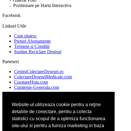
- Galerie Foto
- Pozitionare pe Harta Interactiva
Facebook
Linkuri Utile
Cum platesc
Preturi Abonamente
Termeni si Conditii
Sustine Reciclare Deseuri
Parteneri
CentruColectareDeseuri.ro
ColectareDeseuriMedicale.com
CuratareHota.com
Curatenie-Generala.com
Website-ul utilizeaza cookie pentru a reţine
DeratizareDezinsectie.ro
detaliile de conectare, pentru a colecta
Spalatorie-Covoare.com
Spalatorie-Curatatorie.com
statistici cu scopul de a optimiza functionarea
Spalatorie-Curatatorie.ro
site-ului si pentru a furniza marketing in baza