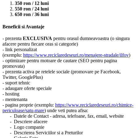
350 ron / 12 luni
550 ron / 24 luni
650 ron / 36 luni
Beneficii si Avantaje
- prezenta
EXCLUSIVA
pentru orasul dumneavoastra (o singura
afacere pentru fiecare oras si categorie)
- link personalizat
(exemplu:
https://www.reciclaredeseuri.ro/menajere-stradale/ilfov
)
- optimizare pentru motoare de cautare (SEO pentru pagina
promovata)
- prezenta activa pe retelele sociale (promovare pe Facebook,
Twitter, GooglePlus)
- suport tehnic
- adaugare oferte speciale
- hosting
- mentenanta
- pagina proprie (exemplu:
https://www.reciclaredeseuri.ro/chimice-
periculoase/satu-mare
) unde veti putea afisa:
- Datele de Contact - adresa, telefoane, fax, email, website
- Descriere afacere
- Logo companie
- Descrierea Serviciilor si a Preturilor