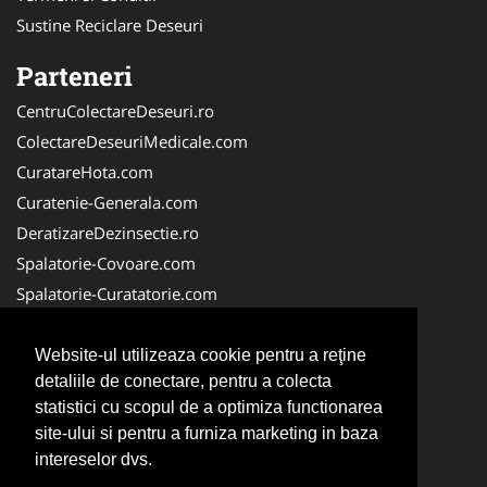
Sustine Reciclare Deseuri
Parteneri
CentruColectareDeseuri.ro
ColectareDeseuriMedicale.com
CuratareHota.com
Curatenie-Generala.com
DeratizareDezinsectie.ro
Spalatorie-Covoare.com
Spalatorie-Curatatorie.com
Spalatorie-Curatatorie.ro
FirmaDeratizare.ro
Website-ul utilizeaza cookie pentru a reţine
detaliile de conectare, pentru a colecta
Service-Reparatii.com
statistici cu scopul de a optimiza functionarea
Servicii-DDD.com
site-ului si pentru a furniza marketing in baza
ServiciiAlpinism.ro
intereselor dvs.