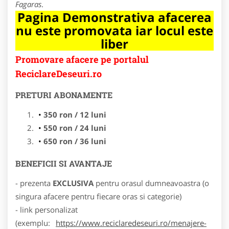
Fagaras
.
Pagina Demonstrativa afacerea
nu este promovata iar locul este
liber
Promovare afacere pe portalul
ReciclareDeseuri.ro
PRETURI ABONAMENTE
350 ron / 12 luni
550 ron / 24 luni
650 ron / 36 luni
BENEFICII SI AVANTAJE
- prezenta
EXCLUSIVA
pentru orasul dumneavoastra (o
singura afacere pentru fiecare oras si categorie)
- link personalizat
(exemplu:
https://www.reciclaredeseuri.ro/menajere-