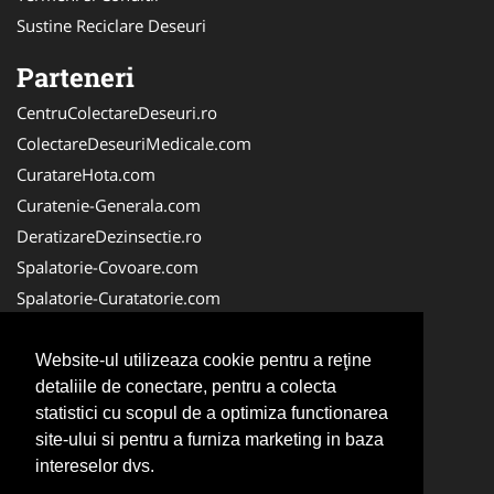
Sustine Reciclare Deseuri
Parteneri
CentruColectareDeseuri.ro
ColectareDeseuriMedicale.com
CuratareHota.com
Curatenie-Generala.com
DeratizareDezinsectie.ro
Spalatorie-Covoare.com
Spalatorie-Curatatorie.com
Spalatorie-Curatatorie.ro
FirmaDeratizare.ro
Website-ul utilizeaza cookie pentru a reţine
detaliile de conectare, pentru a colecta
Service-Reparatii.com
statistici cu scopul de a optimiza functionarea
Servicii-DDD.com
site-ului si pentru a furniza marketing in baza
ServiciiAlpinism.ro
intereselor dvs.