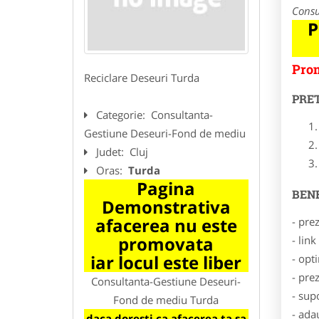
Consu
P
Prom
Reciclare Deseuri Turda
PRE
Categorie:
Consultanta-
Gestiune Deseuri-Fond de mediu
Judet:
Cluj
Oras:
Turda
Pagina
BENE
Demonstrativa
afacerea nu este
- pre
promovata
- lin
iar locul este liber
- opt
- pre
Consultanta-Gestiune Deseuri-
- sup
Fond de mediu Turda
- ada
daca doresti ca afacerea ta sa