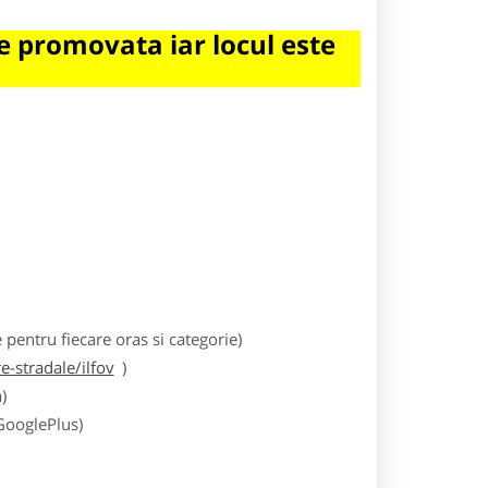
 promovata iar locul este
entru fiecare oras si categorie)
-stradale/ilfov
)
)
 GooglePlus)