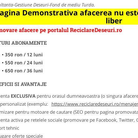
ltanta-Gestiune Deseuri-Fond de mediu Turda
.
agina Demonstrativa afacerea nu este
liber
ovare afacere pe portalul ReciclareDeseuri.ro
TURI ABONAMENTE
350 ron / 12 luni
550 ron / 24 luni
650 ron / 36 luni
FICII SI AVANTAJE
zenta
EXCLUSIVA
pentru orasul dumneavoastra (o singura afacere p
k personalizat (exemplu:
https://www.reciclaredeseuri.ro/menajere
imizare pentru motoare de cautare (SEO pentru pagina promovata
zenta activa pe retelele sociale (promovare pe Facebook, Twitter,
ort tehnic
ugare oferte speciale