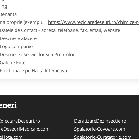
ting
tenanta
ina proprie (exemplu:
https://www.reciclaredeseuri.ro/chimice-
ele de Contact - adresa, telefoane, fax, email, website
scriere afacere
go companie
crierea Serviciilor si a Preturilor
lerie Foto
itionare pe Harta Interactiva
eneri
olectareDeseuri.ro
DeratizareDezinsectie.ro
reDeseuriMedicale.com
Spalatorie-Covoare.com
reHota.com
Spalatorie-Curatatorie.com