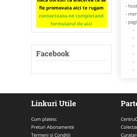
- hos
fie promovata aici te rugam
- men
contacteaza-ne completand
- pag
formularul de aici
- Dat
- De
- Lo
Facebook
- Des
- Ga
- Poz
Linkuri Utile
Part
Cum platesc
CentruC
Preturi Abonamente
Colecta
Termeni si Conditii
Curata