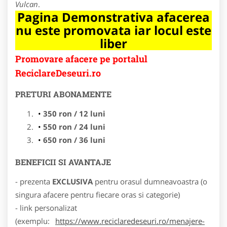
Vulcan
.
Pagina Demonstrativa afacerea
nu este promovata iar locul este
liber
Promovare afacere pe portalul
ReciclareDeseuri.ro
PRETURI ABONAMENTE
350 ron / 12 luni
550 ron / 24 luni
650 ron / 36 luni
BENEFICII SI AVANTAJE
- prezenta
EXCLUSIVA
pentru orasul dumneavoastra (o
singura afacere pentru fiecare oras si categorie)
- link personalizat
(exemplu:
https://www.reciclaredeseuri.ro/menajere-