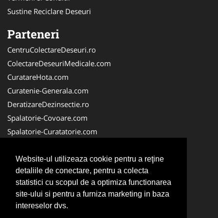
Sustine Reciclare Deseuri
Parteneri
CentruColectareDeseuri.ro
ColectareDeseuriMedicale.com
CuratareHota.com
Curatenie-Generala.com
DeratizareDezinsectie.ro
Spalatorie-Covoare.com
Spalatorie-Curatatorie.com
Spalatorie-Curatatorie.ro
FirmaDeratizare.ro
Website-ul utilizeaza cookie pentru a reţine
detaliile de conectare, pentru a colecta
Service-Reparatii.com
statistici cu scopul de a optimiza functionarea
Servicii-DDD.com
site-ului si pentru a furniza marketing in baza
ServiciiAlpinism.ro
intereselor dvs.