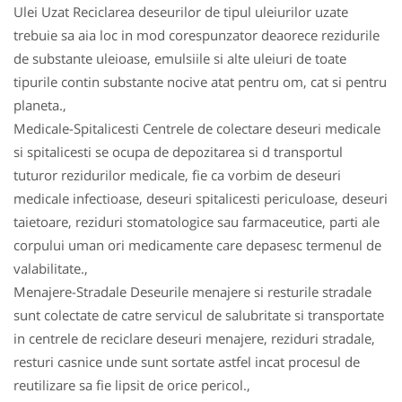
Ulei Uzat Reciclarea deseurilor de tipul uleiurilor uzate
trebuie sa aia loc in mod corespunzator deaorece rezidurile
de substante uleioase, emulsiile si alte uleiuri de toate
tipurile contin substante nocive atat pentru om, cat si pentru
planeta.,
Medicale-Spitalicesti Centrele de colectare deseuri medicale
si spitalicesti se ocupa de depozitarea si d transportul
tuturor rezidurilor medicale, fie ca vorbim de deseuri
medicale infectioase, deseuri spitalicesti periculoase, deseuri
taietoare, reziduri stomatologice sau farmaceutice, parti ale
corpului uman ori medicamente care depasesc termenul de
valabilitate.,
Menajere-Stradale Deseurile menajere si resturile stradale
sunt colectate de catre servicul de salubritate si transportate
in centrele de reciclare deseuri menajere, reziduri stradale,
resturi casnice unde sunt sortate astfel incat procesul de
reutilizare sa fie lipsit de orice pericol.,