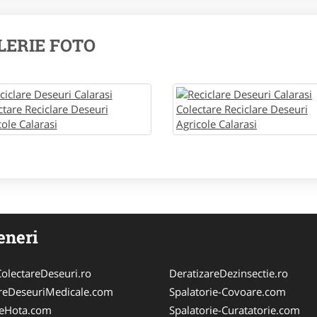
LERIE FOTO
eneri
olectareDeseuri.ro
DeratizareDezinsectie.ro
reDeseuriMedicale.com
Spalatorie-Covoare.com
reHota.com
Spalatorie-Curatatorie.com