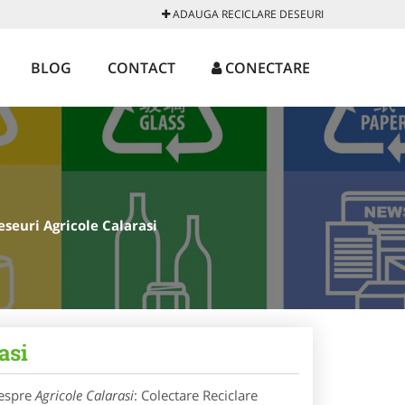
ADAUGA RECICLARE DESEURI
BLOG
CONTACT
CONECTARE
eseuri Agricole Calarasi
asi
despre
Agricole Calarasi
: Colectare Reciclare