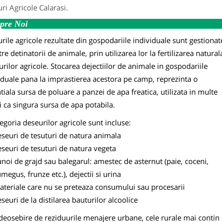
ri Agricole Calarasi.
pre Noi
rile agricole rezultate din gospodariile individuale sunt gestionat
re detinatorii de animale, prin utilizarea lor la fertilizarea natural
urilor agricole. Stocarea dejectiilor de animale in gospodariile
iduale pana la imprastierea acestora pe camp, reprezinta o
tiala sursa de poluare a panzei de apa freatica, utilizata in multe
i ca singura sursa de apa potabila.
tegoria deseurilor agricole sunt incluse:
seuri de tesuturi de natura animala
seuri de tesuturi de natura vegeta
noi de grajd sau balegarul: amestec de asternut (paie, coceni,
megus, frunze etc.), dejectii si urina
ateriale care nu se preteaza consumului sau procesarii
seuri de la distilarea bauturilor alcoolice
deosebire de reziduurile menajere urbane, cele rurale mai conti