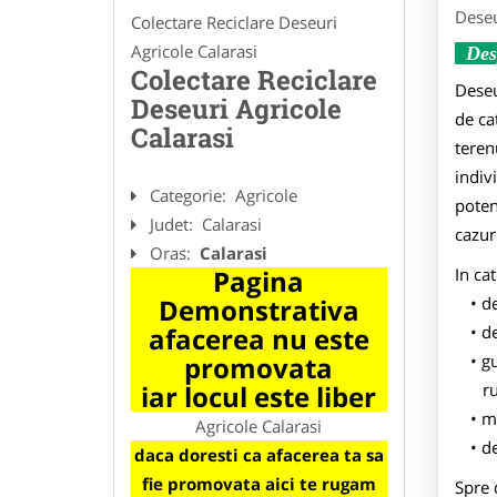
Deseu
Colectare Reciclare Deseuri
Agricole Calarasi
Des
Colectare Reciclare
Deseu
Deseuri Agricole
de cat
Calarasi
teren
indiv
Categorie:
Agricole
poten
Judet:
Calarasi
cazur
Oras:
Calarasi
Pagina
In ca
Demonstrativa
de
afacerea nu este
de
promovata
gu
iar locul este liber
ru
m
Agricole Calarasi
de
daca doresti ca afacerea ta sa
fie promovata aici te rugam
Spre 