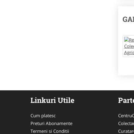
GA
Linkuri Utile
Part
Cum platesc
CentruC
Preturi Abonamente
Colecta
Termeni si Conditii
Curata