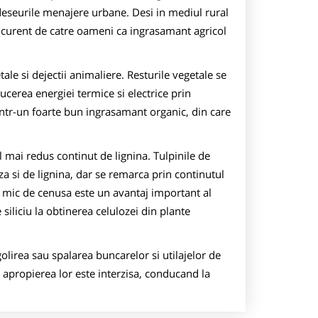
n deseurile menajere urbane. Desi in mediul rural
d curent de catre oameni ca ingrasamant agricol
tale si dejectii animaliere. Resturile vegetale se
ucerea energiei termice si electrice prin
intr-un foarte bun ingrasamant organic, din care
l mai redus continut de lignina. Tulpinile de
a si de lignina, dar se remarca prin continutul
i mic de cenusa este un avantaj important al
iliciu la obtinerea celulozei din plante
lirea sau spalarea buncarelor si utilajelor de
 apropierea lor este interzisa, conducand la