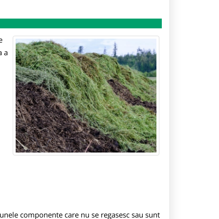
e
a a
n unele componente care nu se regasesc sau sunt