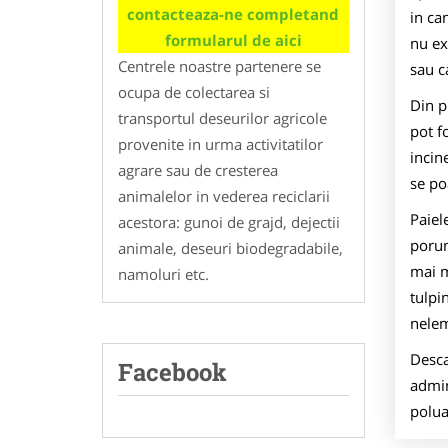
contacteaza-ne completand
in ca
formularul de aici
nu ex
Centrele noastre partenere se
sau c
ocupa de colectarea si
Din p
transportul deseurilor agricole
pot f
provenite in urma activitatilor
incin
agrare sau de cresterea
se po
animalelor in vederea reciclarii
Paiel
acestora: gunoi de grajd, dejectii
porum
animale, deseuri biodegradabile,
mai m
namoluri etc.
tulpi
nele
Desca
Facebook
admin
polua