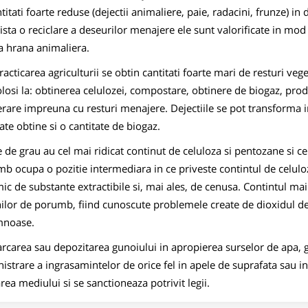
ntitati foarte reduse (dejectii animaliere, paie, radacini, frunze) i
ista o reciclare a deseurilor menajere ele sunt valorificate in mo
a hrana animaliera.
racticarea agriculturii se obtin cantitati foarte mari de resturi vege
olosi la: obtinerea celulozei, compostare, obtinere de biogaz, prod
erare impreuna cu resturi menajere. Dejectiile se pot transforma 
ate obtine si o cantitate de biogaz.
e de grau au cel mai ridicat continut de celuloza si pentozane si ce
b ocupa o pozitie intermediara in ce priveste contintul de celuloz
ic de substante extractibile si, mai ales, de cenusa. Contintul ma
nilor de porumb, fiind cunoscute problemele create de dioxidul de s
mnoase.
rcarea sau depozitarea gunoiului in apropierea surselor de apa, go
istrare a ingrasamintelor de orice fel in apele de suprafata sau in
rea mediului si se sanctioneaza potrivit legii.