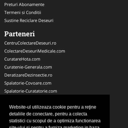
Preturi Abonamente
Termeni si Conditii
Sustine Reciclare Deseuri
Parteneri
CentruColectareDeseuri.ro
ColectareDeseuriMedicale.com
CuratareHota.com
Curatenie-Generala.com
DeratizareDezinsectie.ro
Spalatorie-Covoare.com
Spalatorie-Curatatorie.com
Spalatorie-Curatatorie.ro
FirmaDeratizare.ro
Website-ul utilizeaza cookie pentru a reţine
detaliile de conectare, pentru a colecta
Service-Reparatii.com
statistici cu scopul de a optimiza functionarea
Servicii-DDD.com
site-ului si pentru a furniza marketing in baza