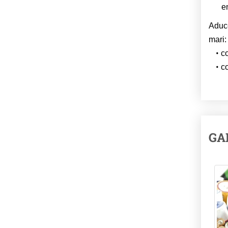
e
Aduce
mari:
co
co
GA