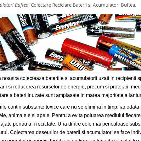
latori Buftea
: Colectare Reciclare Baterii si Acumulatori Buftea.
 noastra colecteaza bateriile si acumulatorii uzati in recipienti 
larii si reducerea resurselor de energie, precum si protejarii med
tare a bateriilr uzate sunt amplasate in marea majoritate a lantu
iile contin substante toxice care nu se elimina in timp, iar odata
ele, animalele si apele. Pentru a evita poluarea mediului fiecare 
jate pentru a fi reciclate. Una dintre cele mai periculoase subs
rul. Colectarea deseurilor de baterii si acumulatori se face indi
 un operator economic legal sau de firma autorizata sa colecteze