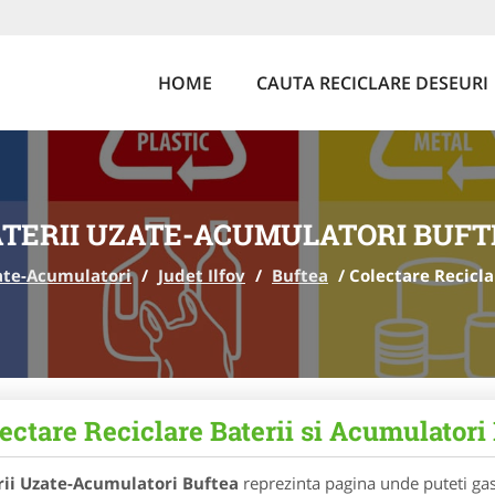
HOME
CAUTA RECICLARE DESEURI
TERII UZATE-ACUMULATORI BUFT
ate-Acumulatori
/
Judet Ilfov
/
Buftea
/
Colectare Recicla
ectare Reciclare Baterii si Acumulatori
rii Uzate-Acumulatori Buftea
reprezinta pagina unde puteti gas