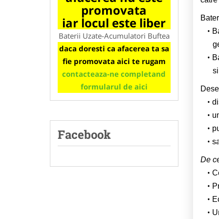
promovata
Bateri
iar locul este liber
Ba
Baterii Uzate-Acumulatori Buftea
ge
daca doresti ca afacerea ta sa
Ba
fie promovata aici te rugam
s
contacteaza-ne completand
formularul de aici
Deseu
di
un
pu
Facebook
s
De ce
Co
P
Ec
U