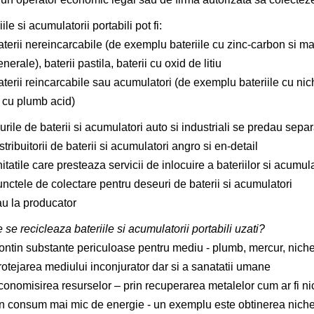
ile si acumulatorii portabili pot fi:
terii nereincarcabile (de exemplu bateriile cu zinc-carbon si ma
nerale), baterii pastila, baterii cu oxid de litiu
terii reincarcabile sau acumulatori (de exemplu bateriile cu niche
i cu plumb acid)
rile de baterii si acumulatori auto si industriali se predau separ
stribuitorii de baterii si acumulatori angro si en-detail
itatile care presteaza servicii de inlocuire a bateriilor si acumula
nctele de colectare pentru deseuri de baterii si acumulatori
au la producator
 se recicleaza bateriile si acumulatorii portabili uzati?
ntin substante periculoase pentru mediu - plumb, mercur, nichel,
rotejarea mediului inconjurator dar si a sanatatii umane
onomisirea resurselor – prin recuperarea metalelor cum ar fi nichel
n consum mai mic de energie - un exemplu este obtinerea nichel