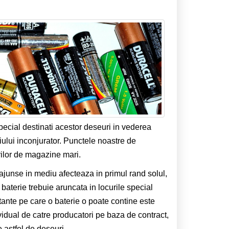
special destinati acestor deseuri in vederea
iului inconjurator. Punctele noastre de
rilor de magazine mari.
 ajunse in mediu afecteaza in primul rand solul,
baterie trebuie aruncata in locurile special
tante pe care o baterie o poate contine este
vidual de catre producatori pe baza de contract,
 astfel de deseuri.