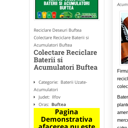
Acumu
Reciclare Deseuri Buftea
Colectare Reciclare Baterii si
Acumulatori Buftea
Colectare Reciclare
Baterii si
Acumulatori Buftea
Firma
recic
Categorie:
Baterii Uzate-
colec
Acumulatori
Judet:
Ilfov
Bater
Oras:
Buftea
plant
Pagina
amena
Demonstrativa
mercu
afacerea nu este
catre