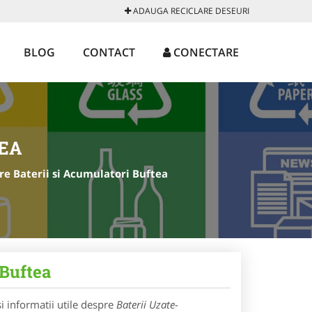
ADAUGA RECICLARE DESEURI
BLOG
CONTACT
CONECTARE
EA
re Baterii si Acumulatori Buftea
 Buftea
i informatii utile despre
Baterii Uzate-