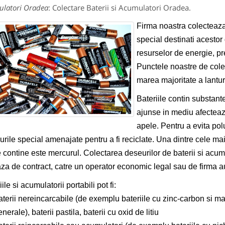
latori Oradea
: Colectare Baterii si Acumulatori Oradea.
Firma noastra colecteaza b
special destinati acestor
resurselor de energie, pr
Punctele noastre de colec
marea majoritate a lantu
Bateriile contin substante
ajunse in mediu afecteaza
apele. Pentru a evita pol
curile special amenajate pentru a fi reciclate. Una dintre cele m
 contine este mercurul. Colectarea deseurilor de baterii si acumu
za de contract, catre un operator economic legal sau de firma au
ile si acumulatorii portabili pot fi:
terii nereincarcabile (de exemplu bateriile cu zinc-carbon si ma
nerale), baterii pastila, baterii cu oxid de litiu