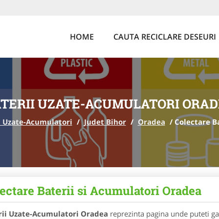
HOME
CAUTA RECICLARE DESEURI
TERII UZATE-ACUMULATORI ORA
i Uzate-Acumulatori
/
Judet Bihor
/
Oradea
/
Colectare B
ectare Baterii si Acumulatori Oradea
rii Uzate-Acumulatori Oradea
reprezinta pagina unde puteti gas