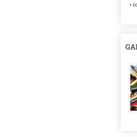
co
GA