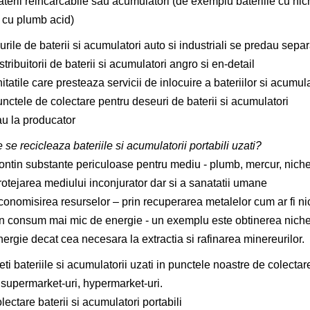
terii reincarcabile sau acumulatori (de exemplu bateriile cu niche
i cu plumb acid)
rile de baterii si acumulatori auto si industriali se predau separ
stribuitorii de baterii si acumulatori angro si en-detail
itatile care presteaza servicii de inlocuire a bateriilor si acumula
nctele de colectare pentru deseuri de baterii si acumulatori
au la producator
 se recicleaza bateriile si acumulatorii portabili uzati?
ntin substante periculoase pentru mediu - plumb, mercur, nichel,
rotejarea mediului inconjurator dar si a sanatatii umane
onomisirea resurselor – prin recuperarea metalelor cum ar fi nichel
n consum mai mic de energie - un exemplu este obtinerea nichel
nergie decat cea necesara la extractia si rafinarea minereurilor.
ti bateriile si acumulatorii uzati in punctele noastre de colectar
 supermarket-uri, hypermarket-uri.
lectare baterii si acumulatori portabili