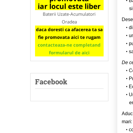
Ba
iar locul este liber
s
Baterii Uzate-Acumulatori
Deseu
Oradea
di
daca doresti ca afacerea ta sa
un
fie promovata aici te rugam
pu
contacteaza-ne completand
s
formularul de aici
De ce
Co
P
Facebook
Ec
U
e
Aduce
mari:
co