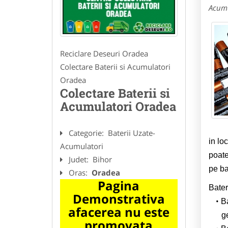
Acumu
Reciclare Deseuri Oradea
Colectare Baterii si Acumulatori
Oradea
Colectare Baterii si
Acumulatori Oradea
Categorie:
Baterii Uzate-
in lo
Acumulatori
poate
Judet:
Bihor
pe ba
Oras:
Oradea
Pagina
Bateri
Demonstrativa
Ba
afacerea nu este
ge
promovata