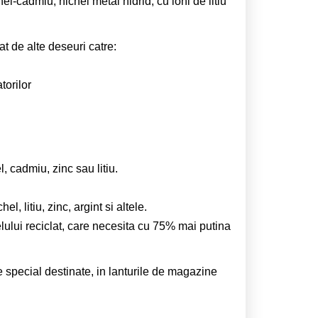
l-cadmiu, nichel metal hidrid, cu ioni de litiu
at de alte deseuri catre:
torilor
 cadmiu, zinc sau litiu.
, litiu, zinc, argint si altele.
ului reciclat, care necesita cu 75% mai putina
e special destinate, in lanturile de magazine