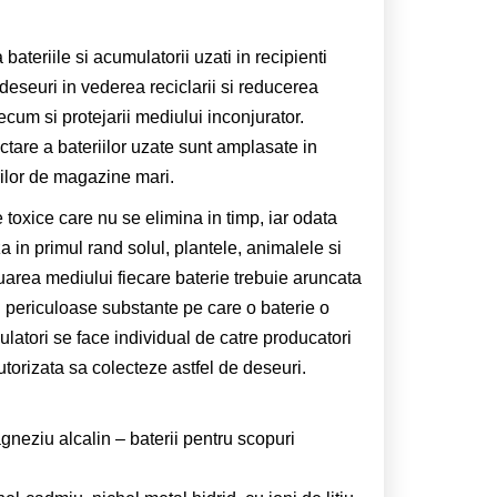
ateriile si acumulatorii uzati in recipienti
 deseuri in vederea reciclarii si reducerea
ecum si protejarii mediului inconjurator.
tare a bateriilor uzate sunt amplasate in
rilor de magazine mari.
 toxice care nu se elimina in timp, iar odata
 in primul rand solul, plantele, animalele si
uarea mediului fiecare baterie trebuie aruncata
ai periculoase substante pe care o baterie o
latori se face individual de catre producatori
torizata sa colecteze astfel de deseuri.
gneziu alcalin – baterii pentru scopuri