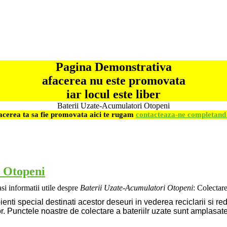
Pagina Demonstrativa
afacerea nu este promovata
iar locul este liber
Baterii Uzate-Acumulatori Otopeni
facerea ta sa fie promovata aici te rugam
contacteaza-ne completand 
i Otopeni
si informatii utile despre
Baterii Uzate-Acumulatori Otopeni
: Colectar
ienti special destinati acestor deseuri in vederea reciclarii si r
or. Punctele noastre de colectare a bateriilr uzate sunt amplasat