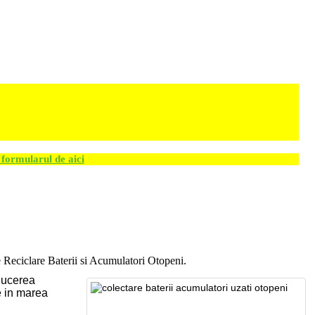
formularul de aici
e Reciclare Baterii si Acumulatori Otopeni.
educerea
e in marea