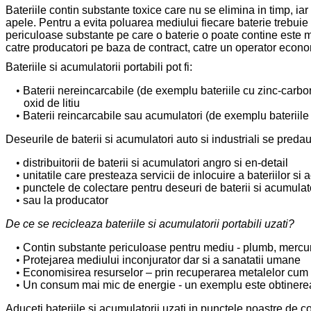
Bateriile contin substante toxice care nu se elimina in timp, ia
apele. Pentru a evita poluarea mediului fiecare baterie trebuie 
periculoase substante pe care o baterie o poate contine este me
catre producatori pe baza de contract, catre un operator econom
Bateriile si acumulatorii portabili pot fi:
Baterii nereincarcabile (de exemplu bateriile cu zinc-carbon 
oxid de litiu
Baterii reincarcabile sau acumulatori (de exemplu bateriile c
Deseurile de baterii si acumulatori auto si industriali se preda
distribuitorii de baterii si acumulatori angro si en-detail
unitatile care presteaza servicii de inlocuire a bateriilor si 
punctele de colectare pentru deseuri de baterii si acumulat
sau la producator
De ce se recicleaza bateriile si acumulatorii portabili uzati?
Contin substante periculoase pentru mediu - plumb, mercur, 
Protejarea mediului inconjurator dar si a sanatatii umane
Economisirea resurselor – prin recuperarea metalelor cum ar fi
Un consum mai mic de energie - un exemplu este obtinerea n
Aduceti bateriile si acumulatorii uzati in punctele noastre de c