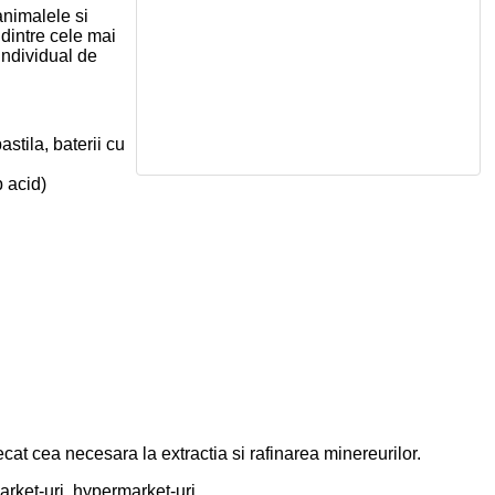
animalele si
 dintre cele mai
individual de
stila, baterii cu
b acid)
t cea necesara la extractia si rafinarea minereurilor.
arket-uri, hypermarket-uri.