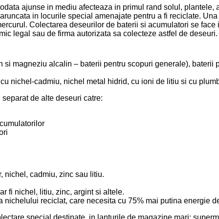
r odata ajunse in mediu afecteaza in primul rand solul, plantele, 
aruncata in locurile special amenajate pentru a fi reciclate. Una
rcurul. Colectarea deseurilor de baterii si acumulatori se face 
ic legal sau de firma autorizata sa colecteze astfel de deseuri.
si magneziu alcalin – baterii pentru scopuri generale), baterii pa
u nichel-cadmiu, nichel metal hidrid, cu ioni de litiu si cu plum
u separat de alte deseuri catre:
acumulatorilor
ori
nichel, cadmiu, zinc sau litiu.
 nichel, litiu, zinc, argint si altele.
ichelului reciclat, care necesita cu 75% mai putina energie deca
olectare special destinate, in lanturile de magazine mari: superm