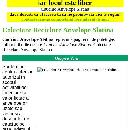
iar locul este liber
Cauciuc-Anvelope Slatina
daca doresti ca afacerea ta sa fie promovata aici te rugam
contacteaza-ne completand formularul de aici
Colectare Reciclare Anvelope Slatina
Cauciuc-Anvelope Slatina
reprezinta pagina unde puteti gasi
informatii utile despre
Cauciuc-Anvelope Slatina
: Colectare
Reciclare Anvelope Slatina.
Despre Noi
Suntem un
centru colector
autorizat in
scopul
activitatii de
colectare si
valorificare a
anvelopelor
uzate sau
vechi si a
deseurilor de
cauciuc pe
raza judetului