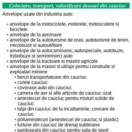
Colectare, transport, valorificare deseuri din cauciuc
Anvelope uzate din industria auto:
anvelope de la motociclete, motorete, motoscutere si
biciclete
anvelope de la aeronave
anvelope de la autoturisme de oras, autoturisme de teren,
microbuze si autoutilitare
anvelope de la autocarnioane, autospeciale, autobuze,
troleibuze si semiremorci auto
anvelope de la tractoare si masini agricole
anvelope de la masini si utilaje pentru construite si
exploatari miniere
benzi transportatoare din cauciuc
curele cauciuc
covorase auto din cauciuc
camera de aer si alte articole de cauciuc uzat
amestecuri de cauciuc pentru mixturi solide de
cauciuc
talpi din cauciuc de la incaltaminte, covoare de
cauciuc
poliamestecuri (amestecuri de cauciuc si plastic)
furtune din cauciuc de drenaj subterane
pardoseala din cauciuc pentru sala de sport