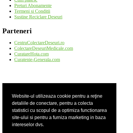
Preturi Abonamente
Termeni si Conditii
Sustine Reciclare Deseuri
Parteneri
CentruColectareDeseuri.ro
ColectareDeseuriMedicale.com
CuratareHota.com
Curatenie-Generala.com
DeratizareDezinsectie.ro
Spalatorie-Covoare.com
Website-ul utilizeaza cookie pentru a reţine
Spalatorie-Curatatorie.com
Spalatorie-Curatatorie.ro
detaliile de conectare, pentru a colecta
statistici cu scopul de a optimiza functionarea
site-ului si pentru a furniza marketing in baza
intereselor dvs.
FirmaDeratizare.ro