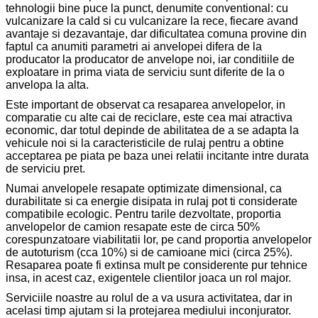
tehnologii bine puce la punct, denumite conventional: cu
vulcanizare la cald si cu vulcanizare la rece, fiecare avand
avantaje si dezavantaje, dar dificultatea comuna provine din
faptul ca anumiti parametri ai anvelopei difera de la
producator la producator de anvelope noi, iar conditiile de
exploatare in prima viata de serviciu sunt diferite de la o
anvelopa la alta.
Este important de observat ca resaparea anvelopelor, in
comparatie cu alte cai de reciclare, este cea mai atractiva
economic, dar totul depinde de abilitatea de a se adapta la
vehicule noi si la caracteristicile de rulaj pentru a obtine
acceptarea pe piata pe baza unei relatii incitante intre durata
de serviciu pret.
Numai anvelopele resapate optimizate dimensional, ca
durabilitate si ca energie disipata in rulaj pot ti considerate
compatibile ecologic. Pentru tarile dezvoltate, proportia
anvelopelor de camion resapate este de circa 50%
corespunzatoare viabilitatii lor, pe cand proportia anvelopelor
de autoturism (cca 10%) si de camioane mici (circa 25%).
Resaparea poate fi extinsa mult pe considerente pur tehnice
insa, in acest caz, exigentele clientilor joaca un rol major.
Serviciile noastre au rolul de a va usura activitatea, dar in
acelasi timp ajutam si la protejarea mediului inconjurator.