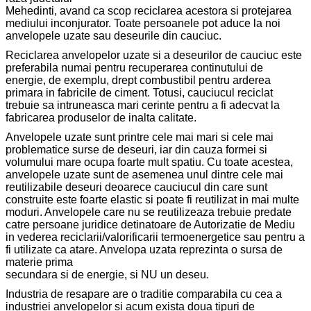
Mehedinti, avand ca scop reciclarea acestora si protejarea
mediului inconjurator. Toate persoanele pot aduce la noi
anvelopele uzate sau deseurile din cauciuc.
Reciclarea anvelopelor uzate si a deseurilor de cauciuc este
preferabila numai pentru recuperarea continutului de
energie, de exemplu, drept combustibil pentru arderea
primara in fabricile de ciment. Totusi, cauciucul reciclat
trebuie sa intruneasca mari cerinte pentru a fi adecvat la
fabricarea produselor de inalta calitate.
Anvelopele uzate sunt printre cele mai mari si cele mai
problematice surse de deseuri, iar din cauza formei si
volumului mare ocupa foarte mult spatiu. Cu toate acestea,
anvelopele uzate sunt de asemenea unul dintre cele mai
reutilizabile deseuri deoarece cauciucul din care sunt
construite este foarte elastic si poate fi reutilizat in mai multe
moduri. Anvelopele care nu se reutilizeaza trebuie predate
catre persoane juridice detinatoare de Autorizatie de Mediu
in vederea reciclarii/valorificarii termoenergetice sau pentru a
fi utilizate ca atare. Anvelopa uzata reprezinta o sursa de
materie prima
secundara si de energie, si NU un deseu.
Industria de resapare are o traditie comparabila cu cea a
industriei anvelopelor si acum exista doua tipuri de