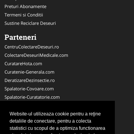
Preturi Abonamente
Termeni si Conditii
Sustine Reciclare Deseuri
Parteneri
CentruColectareDeseuri.ro
ColectareDeseuriMedicale.com
CuratareHota.com
Curatenie-Generala.com
DeratizareDezinsectie.ro
Spalatorie-Covoare.com
Spalatorie-Curatatorie.com
Spalatorie-Curatatorie.ro
FirmaDeratizare.ro
Website-ul utilizeaza cookie pentru a reţine
detaliile de conectare, pentru a colecta
Service-Reparatii.com
statistici cu scopul de a optimiza functionarea
Servicii-DDD.com