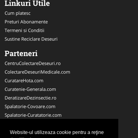
Linkuri Utile
Cum platesc
Preturi Abonamente
Termeni si Conditii
Sustine Reciclare Deseuri
Parteneri
CentruColectareDeseuri.ro
ColectareDeseuriMedicale.com
CuratareHota.com
Curatenie-Generala.com
DeratizareDezinsectie.ro
Spalatorie-Covoare.com
Spalatorie-Curatatorie.com
Spalatorie-Curatatorie.ro
FirmaDeratizare.ro
Website-ul utilizeaza cookie pentru a reţine