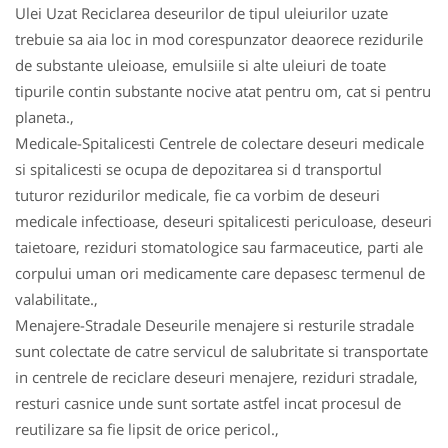
Ulei Uzat Reciclarea deseurilor de tipul uleiurilor uzate
trebuie sa aia loc in mod corespunzator deaorece rezidurile
de substante uleioase, emulsiile si alte uleiuri de toate
tipurile contin substante nocive atat pentru om, cat si pentru
planeta.,
Medicale-Spitalicesti Centrele de colectare deseuri medicale
si spitalicesti se ocupa de depozitarea si d transportul
tuturor rezidurilor medicale, fie ca vorbim de deseuri
medicale infectioase, deseuri spitalicesti periculoase, deseuri
taietoare, reziduri stomatologice sau farmaceutice, parti ale
corpului uman ori medicamente care depasesc termenul de
valabilitate.,
Menajere-Stradale Deseurile menajere si resturile stradale
sunt colectate de catre servicul de salubritate si transportate
in centrele de reciclare deseuri menajere, reziduri stradale,
resturi casnice unde sunt sortate astfel incat procesul de
reutilizare sa fie lipsit de orice pericol.,