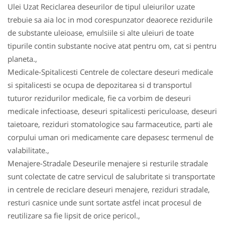
Ulei Uzat Reciclarea deseurilor de tipul uleiurilor uzate
trebuie sa aia loc in mod corespunzator deaorece rezidurile
de substante uleioase, emulsiile si alte uleiuri de toate
tipurile contin substante nocive atat pentru om, cat si pentru
planeta.,
Medicale-Spitalicesti Centrele de colectare deseuri medicale
si spitalicesti se ocupa de depozitarea si d transportul
tuturor rezidurilor medicale, fie ca vorbim de deseuri
medicale infectioase, deseuri spitalicesti periculoase, deseuri
taietoare, reziduri stomatologice sau farmaceutice, parti ale
corpului uman ori medicamente care depasesc termenul de
valabilitate.,
Menajere-Stradale Deseurile menajere si resturile stradale
sunt colectate de catre servicul de salubritate si transportate
in centrele de reciclare deseuri menajere, reziduri stradale,
resturi casnice unde sunt sortate astfel incat procesul de
reutilizare sa fie lipsit de orice pericol.,