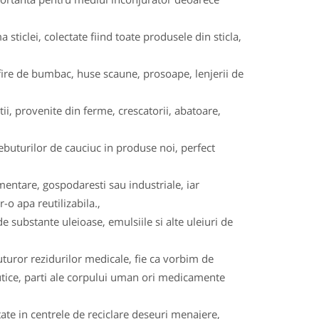
a sticlei, colectate fiind toate produsele din sticla,
na, fire de bumbac, huse scaune, prosoape, lenjerii de
i, provenite din ferme, crescatorii, abatoare,
buturilor de cauciuc in produse noi, perfect
imentare, gospodaresti sau industriale, iar
-o apa reutilizabila.,
e substante uleioase, emulsiile si alte uleiuri de
uturor rezidurilor medicale, fie ca vorbim de
eutice, parti ale corpului uman ori medicamente
tate in centrele de reciclare deseuri menajere,