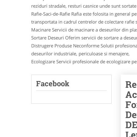
reziduri stradale, resturi casnice unde sunt sortate a
Rafie-Saci-de-Rafie Rafia este folosita in general 
transportata in cadrul centrelor de colectare rafie si
Macinare Servicii de macinare a deseurilor din plast
Sortare Deseuri Oferim servicii de sortare a deseuri
Distrugere Produse Neconforme Solutii profesional
deseurilor industriale, periculoase si menajere,
Ecologizare Servicii profesionale de ecologizare pent
Re
Facebook
Ac
Fo
De
DE
Le