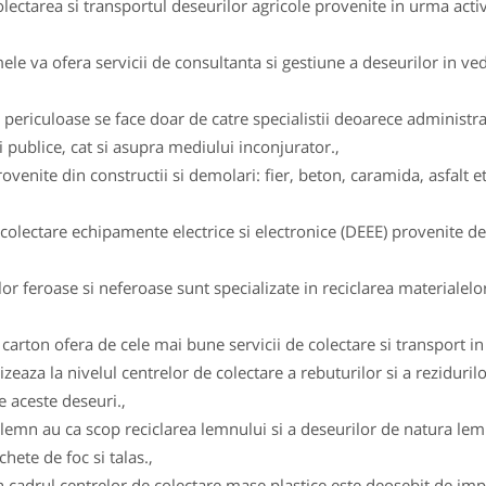
ectarea si transportul deseurilor agricole provenite in urma activ
 va ofera servicii de consultanta si gestiune a deseurilor in vede
 periculoase se face doar de catre specialistii deoarece administ
 publice, cat si asupra mediului inconjurator.,
enite din constructii si demolari: fier, beton, caramida, asfalt et
lectare echipamente electrice si electronice (DEEE) provenite de l
r feroase si neferoase sunt specializate in reciclarea materialelor
arton ofera de cele mai bune servicii de colectare si transport in v
izeaza la nivelul centrelor de colectare a rebuturilor si a reziduril
e aceste deseuri.,
lemn au ca scop reciclarea lemnului si a deseurilor de natura lemn
hete de foc si talas.,
c in cadrul centrelor de colectare mase plastice este deosebit de 