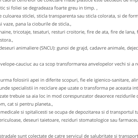
tic si foliei se degradeaza foarte greu in timp. ,
e culoarea sticlei, sticla transparenta sau sticla colorata, si de form
i vaze, pana la cioburile de sticla.,
haine, tricotaje, tesaturi, resturi croitorie, fire de ata, fire de la
stora.,
eseuri animaliere (SNCU): gunoi de grajd, cadavre animale, dejecti
velope-cauciuc au ca scop transformarea anvelopelor vechi si a re
rma folosirii apei in diferite scopuri, fie ele igienico-sanitare, al
 unde specialistii in reciclare ape uzate o transforma pe aceasta intr
uzate trebuie sa aia loc in mod corespunzator deaorece rezidurile d
m, cat si pentru planeta.,
 medicale si spitalicesti se ocupa de depozitarea si d transportul t
 periculoase, deseuri taietoare, reziduri stomatologice sau farmac
tradale sunt colectate de catre servicul de salubritate si transpor