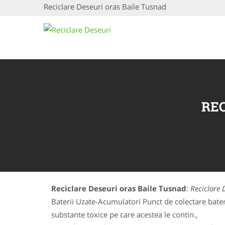
Reciclare Deseuri oras Baile Tusnad
REC
Reciclare Deseuri oras Baile Tusnad
:
Reciclare 
Baterii Uzate-Acumulatori Punct de colectare baterii
substante toxice pe care acestea le contin.,