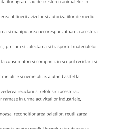
itatilor agrare sau de cresterea animalelor in
rea obtinerii avizelor si autorizatiilor de mediu
rarea si manipularea necorespunzatoare a acestora
c., precum si colectarea si trasportul materialelor
a consumatori si companii, in scopul reciclarii si
 metalice si nemetalice, ajutand astfel la
ederea reciclarii si refolosirii acestora.,
or ramase in urma activitatilor industriale,
oasa, reconditionarea paletilor, reutilizarea
importanta pentru mediul inconjurator deoarece