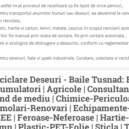
stfel incat procesul de reutilizare sa fie lipsit de orice pericol.,
pentru transportul anumitor bunuri sau deseuri, ea devenind la ran
 reciclata.,
ic, hartie si carton, lemn, metale, cauciuc in scopul reciclarii aces
lor fie manual prin statia de sortare, fie prin sortare automata.,
e si ecologice de distrugere a deseurilo, conform cu reglementari
ru terenuri, hale si spatii industriale. Curatare, colectare si recic
ciclare Deseuri - Baile Tusnad: 
umulatori | Agricole | Consulta
nd de mediu | Chimice-Periculoa
molari-Renovari | Echipamente-
EE | Feroase-Neferoase | Hartie-C
mn | Plastic-PET-Folie | Sticla | 