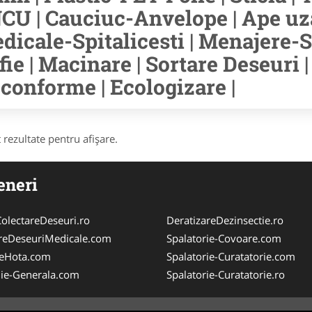
CU | Cauciuc-Anvelope | Ape uzat
dicale-Spitalicesti | Menajere-S
fie | Macinare | Sortare Deseuri 
conforme | Ecologizare |
 rezultate pentru afişare.
eneri
olectareDeseuri.ro
DeratizareDezinsectie.ro
reDeseuriMedicale.com
Spalatorie-Covoare.com
reHota.com
Spalatorie-Curatatorie.com
ie-Generala.com
Spalatorie-Curatatorie.ro