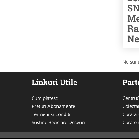
SN
Me
Ra
Ne
Nu sunt
Linkuri Utile
Part
Cum platesc
CentruC
Preturi Abonamente
Colecta
Termeni si Conditii
Curata
Sustine Reciclare Deseuri
Curaten