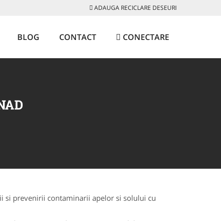
ADAUGA RECICLARE DESEURI
BLOG
CONTACT
CONECTARE
SNAD
 si prevenirii contaminarii apelor si solului cu