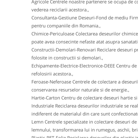
Agricole Centrele noastre partenere se ocupa de col
vederea reciclarii acestora.,
Consultanta-Gestiune Deseuri-Fond de mediu Firmele
pentru companiile din Romania.,
Chimice-Periculoase Colectarea deseurilor chimice
poate avea consecinte nefaste atat asupra sanatatii
Constructii-Demolari-Renovari Reciclare deseuri prov
folosite in constructii si demolari.,
Echipamente-Electrice-Electronice-DEEE Centru de co
refolosirii acestora.,
Feroase-Neferoase Centrele de colectare a deseurilo
conservarea resurselor naturale si de energie.,
Hartie-Carton Centru de colectare deseuri hartie si c
Industriale Reciclarea deseurilor industriale se real
indiferent de materialul din care sunt confectionat
Lemn Centrele specializate in colectare deseuri de 
lemnului, transformarea lui in rumegus, aschii, bric
Plastic-PET-Folie Reciclarea deseurilor din plasti