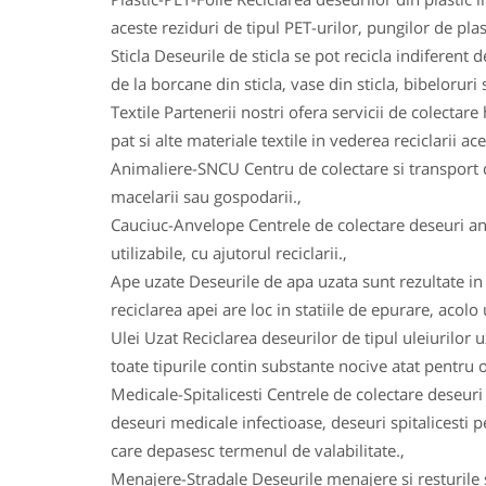
aceste reziduri de tipul PET-urilor, pungilor de plas
Sticla Deseurile de sticla se pot recicla indiferent d
de la borcane din sticla, vase din sticla, bibeloruri s
Textile Partenerii nostri ofera servicii de colectare 
pat si alte materiale textile in vederea reciclarii ace
Animaliere-SNCU Centru de colectare si transport d
macelarii sau gospodarii.,
Cauciuc-Anvelope Centrele de colectare deseuri an
utilizabile, cu ajutorul reciclarii.,
Ape uzate Deseurile de apa uzata sunt rezultate in u
reciclarea apei are loc in statiile de epurare, acolo
Ulei Uzat Reciclarea deseurilor de tipul uleiurilor 
toate tipurile contin substante nocive atat pentru o
Medicale-Spitalicesti Centrele de colectare deseuri
deseuri medicale infectioase, deseuri spitalicesti
care depasesc termenul de valabilitate.,
Menajere-Stradale Deseurile menajere si resturile s