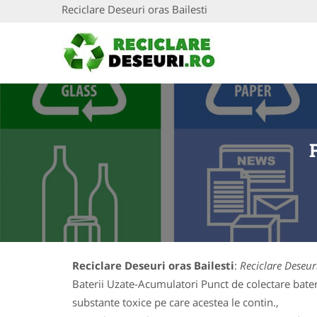
Reciclare Deseuri oras Bailesti
Reciclare Deseuri oras Bailesti
:
Reciclare Deseuri
Baterii Uzate-Acumulatori Punct de colectare baterii
substante toxice pe care acestea le contin.,