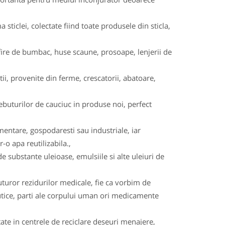
a sticlei, colectate fiind toate produsele din sticla,
na, fire de bumbac, huse scaune, prosoape, lenjerii de
i, provenite din ferme, crescatorii, abatoare,
buturilor de cauciuc in produse noi, perfect
imentare, gospodaresti sau industriale, iar
-o apa reutilizabila.,
e substante uleioase, emulsiile si alte uleiuri de
uturor rezidurilor medicale, fie ca vorbim de
eutice, parti ale corpului uman ori medicamente
tate in centrele de reciclare deseuri menajere,