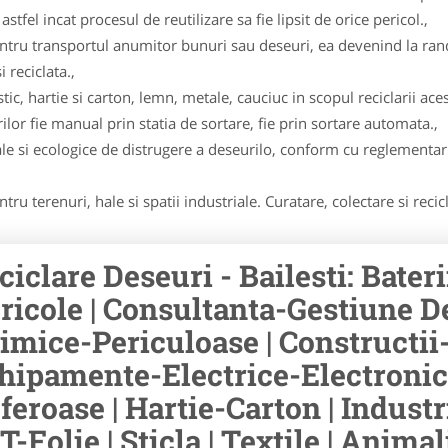
stfel incat procesul de reutilizare sa fie lipsit de orice pericol.,
pentru transportul anumitor bunuri sau deseuri, ea devenind la ran
 reciclata.,
ic, hartie si carton, lemn, metale, cauciuc in scopul reciclarii aces
lor fie manual prin statia de sortare, fie prin sortare automata.,
e si ecologice de distrugere a deseurilo, conform cu reglementari
ru terenuri, hale si spatii industriale. Curatare, colectare si recic
ciclare Deseuri - Bailesti: Bater
ricole | Consultanta-Gestiune D
imice-Periculoase | Constructii
hipamente-Electrice-Electronic
feroase | Hartie-Carton | Industri
T-Folie | Sticla | Textile | Anim