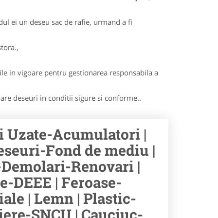
dul ei un deseu sac de rafie, urmand a fi
tora.,
le in vigoare pentru gestionarea responsabila a
lare deseuri in conditii sigure si conforme..
ii Uzate-Acumulatori |
eseuri-Fond de mediu |
-Demolari-Renovari |
e-DEEE | Feroase-
ale | Lemn | Plastic-
aliere-SNCU | Cauciuc-