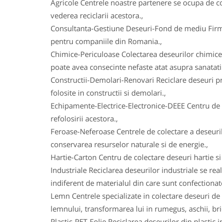
Agricole Centrele noastre partenere se ocupa de col
vederea reciclarii acestora.,
Consultanta-Gestiune Deseuri-Fond de mediu Firmele
pentru companiile din Romania.,
Chimice-Periculoase Colectarea deseurilor chimice
poate avea consecinte nefaste atat asupra sanatatii
Constructii-Demolari-Renovari Reciclare deseuri prov
folosite in constructii si demolari.,
Echipamente-Electrice-Electronice-DEEE Centru de co
refolosirii acestora.,
Feroase-Neferoase Centrele de colectare a deseurilo
conservarea resurselor naturale si de energie.,
Hartie-Carton Centru de colectare deseuri hartie si c
Industriale Reciclarea deseurilor industriale se real
indiferent de materialul din care sunt confectionat
Lemn Centrele specializate in colectare deseuri de 
lemnului, transformarea lui in rumegus, aschii, bric
Plastic-PET-Folie Reciclarea deseurilor din plasti