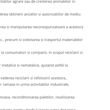
itatilor agrare sau de cresterea animalelor in
rea obtinerii avizelor si autorizatiilor de mediu
rarea si manipularea necorespunzatoare a acestora
c., precum si colectarea si trasportul materialelor
a consumatori si companii, in scopul reciclarii si
 metalice si nemetalice, ajutand astfel la
ederea reciclarii si refolosirii acestora.,
or ramase in urma activitatilor industriale,
oasa, reconditionarea paletilor, reutilizarea
importanta pentru mediul inconjurator deoarece