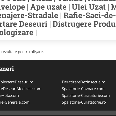
velope | Ape uzate | Ulei Uzat | M
najere-Stradale | Rafie-Saci-de-
rtare Deseuri | Distrugere Prod
ologizare |
 rezultate pentru afişare.
eneri
olectareDeseuri.ro
DeratizareDezinsectie.ro
reDeseuriMedicale.com
Spalatorie-Covoare.com
reHota.com
Spalatorie-Curatatorie.com
ie-Generala.com
Spalatorie-Curatatorie.ro