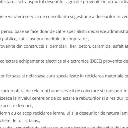
ectarea si transportul deseurilor agricole provenite in urma activ
 va ofera servicii de consultanta si gestiune a deseurilor in vede
 periculoase se face doar de catre specialistii deoarece administ
 publice, cat si asupra mediului inconjurator.,
enite din constructii si demolari: fier, beton, caramida, asfalt et
lectare echipamente electrice si electronice (DEEE) provenite de l
r feroase si neferoase sunt specializate in reciclarea materialelor
arton ofera de cele mai bune servicii de colectare si transport in v
izeaza la nivelul centrelor de colectare a rebuturilor si a reziduril
e aceste deseuri.,
lemn au ca scop reciclarea lemnului si a deseurilor de natura lemn
hete de foc si talas.,
c in cadrul centrelor de colectare mase plastice este deosebit de 