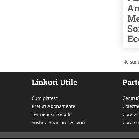
An
Me
So
Ec
Nu sunt
Linkuri Utile
Part
Cum platesc
CentruC
Preturi Abonamente
Colecta
Termeni si Conditii
Curata
Sustine Reciclare Deseuri
Curaten