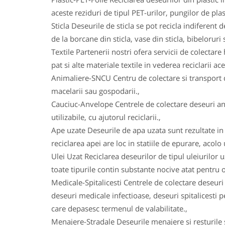
aceste reziduri de tipul PET-urilor, pungilor de plas
Sticla Deseurile de sticla se pot recicla indiferent d
de la borcane din sticla, vase din sticla, bibeloruri s
Textile Partenerii nostri ofera servicii de colectare 
pat si alte materiale textile in vederea reciclarii ace
Animaliere-SNCU Centru de colectare si transport d
macelarii sau gospodarii.,
Cauciuc-Anvelope Centrele de colectare deseuri an
utilizabile, cu ajutorul reciclarii.,
Ape uzate Deseurile de apa uzata sunt rezultate in u
reciclarea apei are loc in statiile de epurare, acolo
Ulei Uzat Reciclarea deseurilor de tipul uleiurilor 
toate tipurile contin substante nocive atat pentru o
Medicale-Spitalicesti Centrele de colectare deseuri
deseuri medicale infectioase, deseuri spitalicesti
care depasesc termenul de valabilitate.,
Menajere-Stradale Deseurile menajere si resturile s