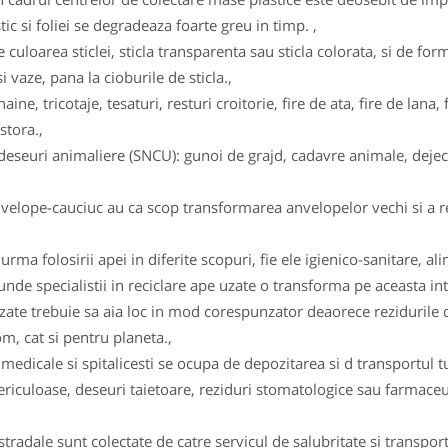
tic si foliei se degradeaza foarte greu in timp. ,
e culoarea sticlei, sticla transparenta sau sticla colorata, si de form
i vaze, pana la cioburile de sticla.,
haine, tricotaje, tesaturi, resturi croitorie, fire de ata, fire de la
stora.,
eseuri animaliere (SNCU): gunoi de grajd, cadavre animale, dejecti
velope-cauciuc au ca scop transformarea anvelopelor vechi si a re
rma folosirii apei in diferite scopuri, fie ele igienico-sanitare, al
 unde specialistii in reciclare ape uzate o transforma pe aceasta intr
uzate trebuie sa aia loc in mod corespunzator deaorece rezidurile d
m, cat si pentru planeta.,
 medicale si spitalicesti se ocupa de depozitarea si d transportul t
 periculoase, deseuri taietoare, reziduri stomatologice sau farmac
tradale sunt colectate de catre servicul de salubritate si transpor