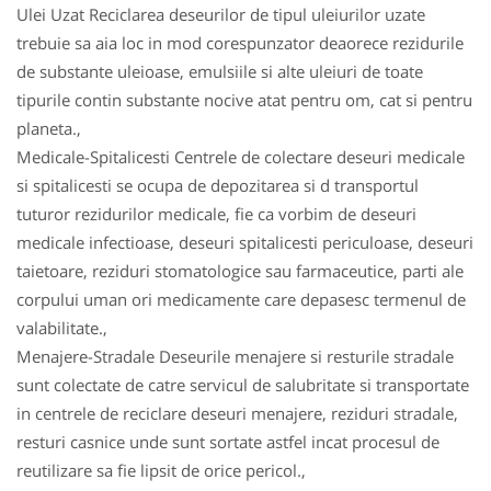
Ulei Uzat Reciclarea deseurilor de tipul uleiurilor uzate
trebuie sa aia loc in mod corespunzator deaorece rezidurile
de substante uleioase, emulsiile si alte uleiuri de toate
tipurile contin substante nocive atat pentru om, cat si pentru
planeta.,
Medicale-Spitalicesti Centrele de colectare deseuri medicale
si spitalicesti se ocupa de depozitarea si d transportul
tuturor rezidurilor medicale, fie ca vorbim de deseuri
medicale infectioase, deseuri spitalicesti periculoase, deseuri
taietoare, reziduri stomatologice sau farmaceutice, parti ale
corpului uman ori medicamente care depasesc termenul de
valabilitate.,
Menajere-Stradale Deseurile menajere si resturile stradale
sunt colectate de catre servicul de salubritate si transportate
in centrele de reciclare deseuri menajere, reziduri stradale,
resturi casnice unde sunt sortate astfel incat procesul de
reutilizare sa fie lipsit de orice pericol.,