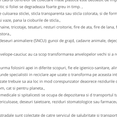
tic si foliei se degradeaza foarte greu in timp. ,
e culoarea sticlei, sticla transparenta sau sticla colorata, si de form
i vaze, pana la cioburile de sticla.,
haine, tricotaje, tesaturi, resturi croitorie, fire de ata, fire de la
stora.,
eseuri animaliere (SNCU): gunoi de grajd, cadavre animale, dejecti
velope-cauciuc au ca scop transformarea anvelopelor vechi si a re
rma folosirii apei in diferite scopuri, fie ele igienico-sanitare, al
 unde specialistii in reciclare ape uzate o transforma pe aceasta intr
uzate trebuie sa aia loc in mod corespunzator deaorece rezidurile d
m, cat si pentru planeta.,
 medicale si spitalicesti se ocupa de depozitarea si d transportul t
 periculoase, deseuri taietoare, reziduri stomatologice sau farmac
tradale sunt colectate de catre servicul de salubritate si transpor