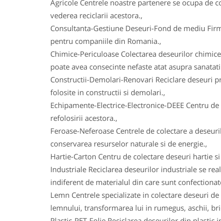
Agricole Centrele noastre partenere se ocupa de col
vederea reciclarii acestora.,
Consultanta-Gestiune Deseuri-Fond de mediu Firmele
pentru companiile din Romania.,
Chimice-Periculoase Colectarea deseurilor chimice
poate avea consecinte nefaste atat asupra sanatatii
Constructii-Demolari-Renovari Reciclare deseuri prov
folosite in constructii si demolari.,
Echipamente-Electrice-Electronice-DEEE Centru de co
refolosirii acestora.,
Feroase-Neferoase Centrele de colectare a deseurilo
conservarea resurselor naturale si de energie.,
Hartie-Carton Centru de colectare deseuri hartie si c
Industriale Reciclarea deseurilor industriale se real
indiferent de materialul din care sunt confectionat
Lemn Centrele specializate in colectare deseuri de 
lemnului, transformarea lui in rumegus, aschii, bric
Plastic-PET-Folie Reciclarea deseurilor din plasti