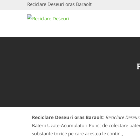
Reciclare Deseuri oras Baraolt
Reciclare Deseuri oras Baraolt
:
Reciclare Deseur
Baterii Uzate-Acumulatori Punct de colectare baterii
substante toxice pe care acestea le contin.,