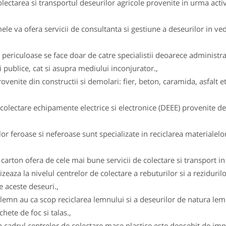
ectarea si transportul deseurilor agricole provenite in urma activ
 va ofera servicii de consultanta si gestiune a deseurilor in vede
 periculoase se face doar de catre specialistii deoarece administ
 publice, cat si asupra mediului inconjurator.,
enite din constructii si demolari: fier, beton, caramida, asfalt et
lectare echipamente electrice si electronice (DEEE) provenite de l
r feroase si neferoase sunt specializate in reciclarea materialelor
arton ofera de cele mai bune servicii de colectare si transport in v
izeaza la nivelul centrelor de colectare a rebuturilor si a reziduril
e aceste deseuri.,
lemn au ca scop reciclarea lemnului si a deseurilor de natura lemn
hete de foc si talas.,
c in cadrul centrelor de colectare mase plastice este deosebit de 