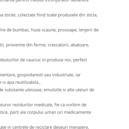
a sticlei, colectate fiind toate produsele din sticla,
na, fire de bumbac, huse scaune, prosoape, lenjerii de
i, provenite din ferme, crescatorii, abatoare,
buturilor de cauciuc in produse noi, perfect
imentare, gospodaresti sau industriale, iar
-o apa reutilizabila.,
e substante uleioase, emulsiile si alte uleiuri de
uturor rezidurilor medicale, fie ca vorbim de
eutice, parti ale corpului uman ori medicamente
tate in centrele de reciclare deseuri menajere,