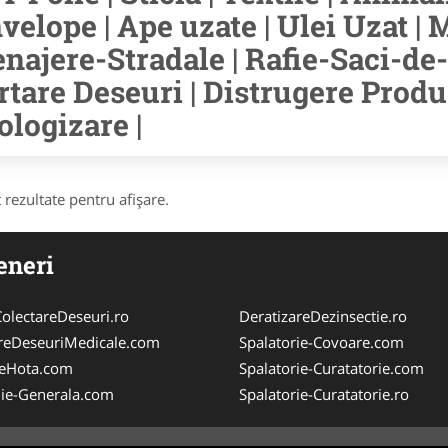
velope | Ape uzate | Ulei Uzat | M
najere-Stradale | Rafie-Saci-de-
rtare Deseuri | Distrugere Prod
ologizare |
 rezultate pentru afişare.
eneri
olectareDeseuri.ro
DeratizareDezinsectie.ro
reDeseuriMedicale.com
Spalatorie-Covoare.com
reHota.com
Spalatorie-Curatatorie.com
ie-Generala.com
Spalatorie-Curatatorie.ro