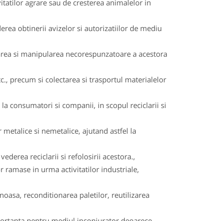
itatilor agrare sau de cresterea animalelor in
rea obtinerii avizelor si autorizatiilor de mediu
rarea si manipularea necorespunzatoare a acestora
c., precum si colectarea si trasportul materialelor
a consumatori si companii, in scopul reciclarii si
 metalice si nemetalice, ajutand astfel la
ederea reciclarii si refolosirii acestora.,
or ramase in urma activitatilor industriale,
oasa, reconditionarea paletilor, reutilizarea
importanta pentru mediul inconjurator deoarece