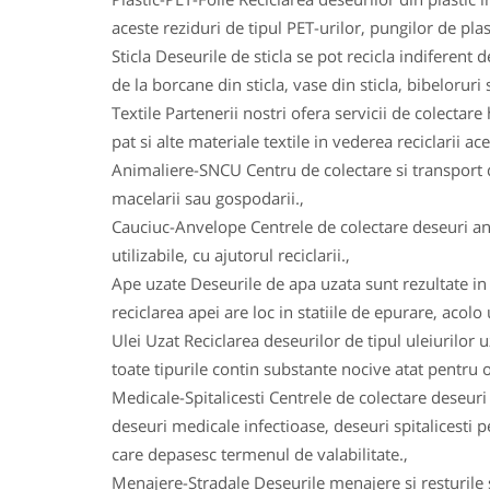
aceste reziduri de tipul PET-urilor, pungilor de plas
Sticla Deseurile de sticla se pot recicla indiferent d
de la borcane din sticla, vase din sticla, bibeloruri s
Textile Partenerii nostri ofera servicii de colectare 
pat si alte materiale textile in vederea reciclarii ace
Animaliere-SNCU Centru de colectare si transport d
macelarii sau gospodarii.,
Cauciuc-Anvelope Centrele de colectare deseuri an
utilizabile, cu ajutorul reciclarii.,
Ape uzate Deseurile de apa uzata sunt rezultate in u
reciclarea apei are loc in statiile de epurare, acolo
Ulei Uzat Reciclarea deseurilor de tipul uleiurilor 
toate tipurile contin substante nocive atat pentru o
Medicale-Spitalicesti Centrele de colectare deseuri
deseuri medicale infectioase, deseuri spitalicesti
care depasesc termenul de valabilitate.,
Menajere-Stradale Deseurile menajere si resturile s