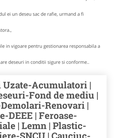
dul ei un deseu sac de rafie, urmand a fi
tora.,
le in vigoare pentru gestionarea responsabila a
lare deseuri in conditii sigure si conforme..
ii Uzate-Acumulatori |
eseuri-Fond de mediu |
-Demolari-Renovari |
e-DEEE | Feroase-
ale | Lemn | Plastic-
aliere-SNCU | Cauciuc-