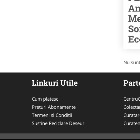
An
Me
So
Ec
Nu sunt
Linkuri Utile
Part
Cum platesc
CentruC
Preturi Abonamente
Colecta
Termeni si Conditii
Curata
Sustine Reciclare Deseuri
Curaten