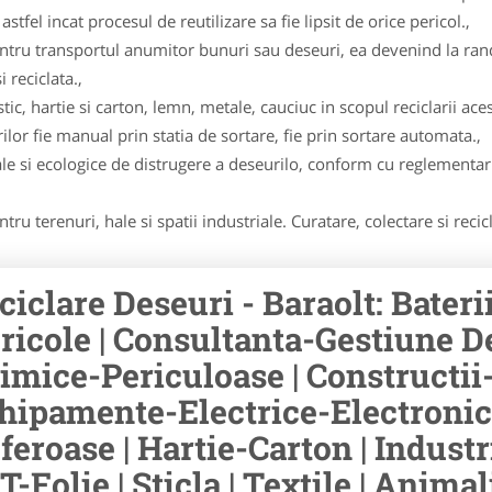
stfel incat procesul de reutilizare sa fie lipsit de orice pericol.,
pentru transportul anumitor bunuri sau deseuri, ea devenind la ran
 reciclata.,
ic, hartie si carton, lemn, metale, cauciuc in scopul reciclarii aces
lor fie manual prin statia de sortare, fie prin sortare automata.,
e si ecologice de distrugere a deseurilo, conform cu reglementari
ru terenuri, hale si spatii industriale. Curatare, colectare si recic
ciclare Deseuri - Baraolt: Bater
ricole | Consultanta-Gestiune D
imice-Periculoase | Constructii
hipamente-Electrice-Electronic
feroase | Hartie-Carton | Industri
T-Folie | Sticla | Textile | Anim