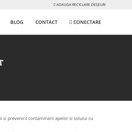
ADAUGA RECICLARE DESEURI
BLOG
CONTACT
CONECTARE
T
 si prevenirii contaminarii apelor si solului cu