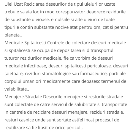
Ulei Uzat Reciclarea deseurilor de tipul uleiurilor uzate
trebuie sa aia loc in mod corespunzator deaorece rezidurile
de substante uleioase, emulsiile si alte uleiuri de toate
tipurile contin substante nocive atat pentru om, cat si pentru
planeta.,
Medicale-Spitalicesti Centrele de colectare deseuri medicale
si spitalicesti se ocupa de depozitarea si d transportul
tuturor rezidurilor medicale, fie ca vorbim de deseuri
medicale infectioase, deseuri spitalicesti periculoase, deseuri
taietoare, reziduri stomatologice sau farmaceutice, parti ale
corpului uman ori medicamente care depasesc termenul de
valabilitate.,
Menajere-Stradale Deseurile menajere si resturile stradale
sunt colectate de catre servicul de salubritate si transportate
in centrele de reciclare deseuri menajere, reziduri stradale,
resturi casnice unde sunt sortate astfel incat procesul de
reutilizare sa fie lipsit de orice pericol.,