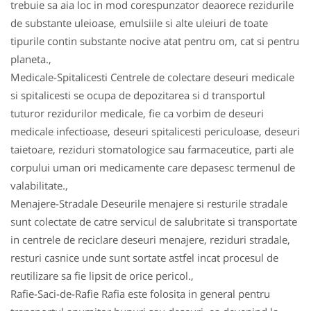
trebuie sa aia loc in mod corespunzator deaorece rezidurile
de substante uleioase, emulsiile si alte uleiuri de toate
tipurile contin substante nocive atat pentru om, cat si pentru
planeta.,
Medicale-Spitalicesti Centrele de colectare deseuri medicale
si spitalicesti se ocupa de depozitarea si d transportul
tuturor rezidurilor medicale, fie ca vorbim de deseuri
medicale infectioase, deseuri spitalicesti periculoase, deseuri
taietoare, reziduri stomatologice sau farmaceutice, parti ale
corpului uman ori medicamente care depasesc termenul de
valabilitate.,
Menajere-Stradale Deseurile menajere si resturile stradale
sunt colectate de catre servicul de salubritate si transportate
in centrele de reciclare deseuri menajere, reziduri stradale,
resturi casnice unde sunt sortate astfel incat procesul de
reutilizare sa fie lipsit de orice pericol.,
Rafie-Saci-de-Rafie Rafia este folosita in general pentru