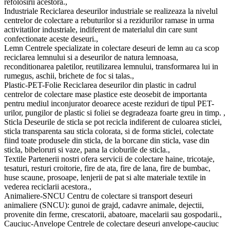
refolosirii acestora.,
Industriale Reciclarea deseurilor industriale se realizeaza la nivelul
centrelor de colectare a rebuturilor si a rezidurilor ramase in urma
activitatilor industriale, indiferent de materialul din care sunt
confectionate aceste deseuri.,
Lemn Centrele specializate in colectare deseuri de lemn au ca scop
reciclarea lemnului si a deseurilor de natura lemnoasa,
reconditionarea paletilor, reutilizarea lemnului, transformarea lui in
rumegus, aschii, brichete de foc si talas.,
Plastic-PET-Folie Reciclarea deseurilor din plastic in cadrul
centrelor de colectare mase plastice este deosebit de importanta
pentru mediul inconjurator deoarece aceste reziduri de tipul PET-
urilor, pungilor de plastic si foliei se degradeaza foarte greu in timp. ,
Sticla Deseurile de sticla se pot recicla indiferent de culoarea sticlei,
sticla transparenta sau sticla colorata, si de forma sticlei, colectate
fiind toate produsele din sticla, de la borcane din sticla, vase din
sticla, bibeloruri si vaze, pana la cioburile de sticla.,
Textile Partenerii nostri ofera servicii de colectare haine, tricotaje,
tesaturi, resturi croitorie, fire de ata, fire de lana, fire de bumbac,
huse scaune, prosoape, lenjerii de pat si alte materiale textile in
vederea reciclarii acestora.,
Animaliere-SNCU Centru de colectare si transport deseuri
animaliere (SNCU): gunoi de grajd, cadavre animale, dejectii,
provenite din ferme, crescatorii, abatoare, macelarii sau gospodarii.,
Cauciuc-Anvelope Centrele de colectare deseuri anvelope-cauciuc