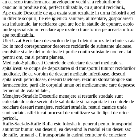
au ca scop transformarea anvelopelor vechi si a rebuturilor de
cauciuc in produse noi, perfect utilizabile, cu ajutorul reciclarii.,
Ape uzate Deseurile de apa uzata sunt rezultate in urma folosirii apei
in diferite scopuri, fie ele igienico-sanitare, alimentare, gospodaresti
sau industriale, iar reciclarea apei are loc in statiile de epurare, acolo
unde specialistii in reciclare ape uzate o transforma pe aceasta intr-o
apa reutilizabila.,
Ulei Uzat Reciclarea deseurilor de tipul uleiurilor uzate trebuie sa aia
loc in mod corespunzator deaorece rezidurile de substante uleioase,
emulsiile si alte uleiuri de toate tipurile contin substante nocive atat
pentru om, cat si pentru planeta.,
Medicale-Spitalicesti Centrele de colectare deseuri medicale si
spitalicesti se ocupa de depozitarea si d transportul tuturor rezidurilor
medicale, fie ca vorbim de deseuri medicale infectioase, deseuri
spitalicesti periculoase, deseuri taietoare, reziduri stomatologice sau
farmaceutice, parti ale corpului uman ori medicamente care depasesc
termenul de valabilitate.,
Menajere-Stradale Deseurile menajere si resturile stradale sunt
colectate de catre servicul de salubritate si transportate in centrele de
reciclare deseuri menajere, reziduri stradale, resturi casnice unde
sunt sortate astfel incat procesul de reutilizare sa fie lipsit de orice
pericol.,
Rafie-Saci-de-Rafie Rafia este folosita in general pentru transportul
anumitor bunuri sau deseuri, ea devenind la randul ei un deseu sac
de rafie, urmand a fi transportata in cadrul centrelor de colectare