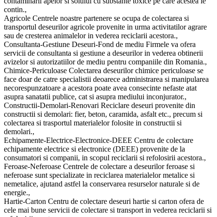
contaminarii apelor si solului cu substante toxice pe care acestea le
contin.,
Agricole Centrele noastre partenere se ocupa de colectarea si
transportul deseurilor agricole provenite in urma activitatilor agrare
sau de cresterea animalelor in vederea reciclarii acestora.,
Consultanta-Gestiune Deseuri-Fond de mediu Firmele va ofera
servicii de consultanta si gestiune a deseurilor in vederea obtinerii
avizelor si autorizatiilor de mediu pentru companiile din Romania.,
Chimice-Periculoase Colectarea deseurilor chimice periculoase se
face doar de catre specialistii deoarece administrarea si manipularea
necorespunzatoare a acestora poate avea consecinte nefaste atat
asupra sanatatii publice, cat si asupra mediului inconjurator.,
Constructii-Demolari-Renovari Reciclare deseuri provenite din
constructii si demolari: fier, beton, caramida, asfalt etc., precum si
colectarea si trasportul materialelor folosite in constructii si
demolari.,
Echipamente-Electrice-Electronice-DEEE Centru de colectare
echipamente electrice si electronice (DEEE) provenite de la
consumatori si companii, in scopul reciclarii si refolosirii acestora.,
Feroase-Neferoase Centrele de colectare a deseurilor feroase si
neferoase sunt specializate in reciclarea materialelor metalice si
nemetalice, ajutand astfel la conservarea resurselor naturale si de
energie.,
Hartie-Carton Centru de colectare deseuri hartie si carton ofera de
cele mai bune servicii de colectare si transport in vederea reciclarii si