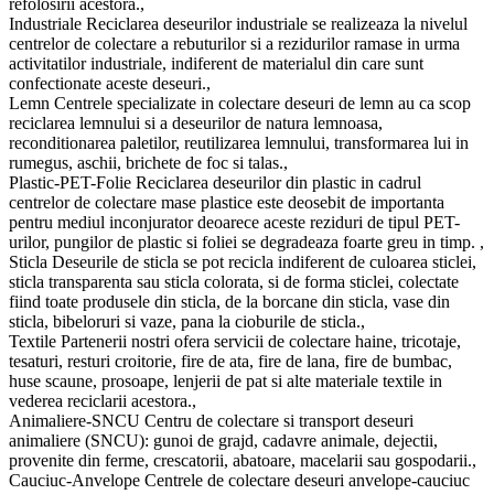
refolosirii acestora.,
Industriale Reciclarea deseurilor industriale se realizeaza la nivelul
centrelor de colectare a rebuturilor si a rezidurilor ramase in urma
activitatilor industriale, indiferent de materialul din care sunt
confectionate aceste deseuri.,
Lemn Centrele specializate in colectare deseuri de lemn au ca scop
reciclarea lemnului si a deseurilor de natura lemnoasa,
reconditionarea paletilor, reutilizarea lemnului, transformarea lui in
rumegus, aschii, brichete de foc si talas.,
Plastic-PET-Folie Reciclarea deseurilor din plastic in cadrul
centrelor de colectare mase plastice este deosebit de importanta
pentru mediul inconjurator deoarece aceste reziduri de tipul PET-
urilor, pungilor de plastic si foliei se degradeaza foarte greu in timp. ,
Sticla Deseurile de sticla se pot recicla indiferent de culoarea sticlei,
sticla transparenta sau sticla colorata, si de forma sticlei, colectate
fiind toate produsele din sticla, de la borcane din sticla, vase din
sticla, bibeloruri si vaze, pana la cioburile de sticla.,
Textile Partenerii nostri ofera servicii de colectare haine, tricotaje,
tesaturi, resturi croitorie, fire de ata, fire de lana, fire de bumbac,
huse scaune, prosoape, lenjerii de pat si alte materiale textile in
vederea reciclarii acestora.,
Animaliere-SNCU Centru de colectare si transport deseuri
animaliere (SNCU): gunoi de grajd, cadavre animale, dejectii,
provenite din ferme, crescatorii, abatoare, macelarii sau gospodarii.,
Cauciuc-Anvelope Centrele de colectare deseuri anvelope-cauciuc