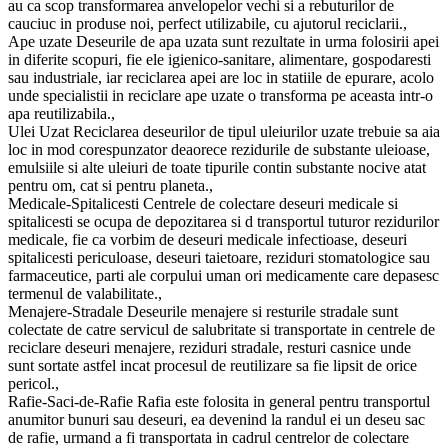
au ca scop transformarea anvelopelor vechi si a rebuturilor de
cauciuc in produse noi, perfect utilizabile, cu ajutorul reciclarii.,
Ape uzate Deseurile de apa uzata sunt rezultate in urma folosirii apei
in diferite scopuri, fie ele igienico-sanitare, alimentare, gospodaresti
sau industriale, iar reciclarea apei are loc in statiile de epurare, acolo
unde specialistii in reciclare ape uzate o transforma pe aceasta intr-o
apa reutilizabila.,
Ulei Uzat Reciclarea deseurilor de tipul uleiurilor uzate trebuie sa aia
loc in mod corespunzator deaorece rezidurile de substante uleioase,
emulsiile si alte uleiuri de toate tipurile contin substante nocive atat
pentru om, cat si pentru planeta.,
Medicale-Spitalicesti Centrele de colectare deseuri medicale si
spitalicesti se ocupa de depozitarea si d transportul tuturor rezidurilor
medicale, fie ca vorbim de deseuri medicale infectioase, deseuri
spitalicesti periculoase, deseuri taietoare, reziduri stomatologice sau
farmaceutice, parti ale corpului uman ori medicamente care depasesc
termenul de valabilitate.,
Menajere-Stradale Deseurile menajere si resturile stradale sunt
colectate de catre servicul de salubritate si transportate in centrele de
reciclare deseuri menajere, reziduri stradale, resturi casnice unde
sunt sortate astfel incat procesul de reutilizare sa fie lipsit de orice
pericol.,
Rafie-Saci-de-Rafie Rafia este folosita in general pentru transportul
anumitor bunuri sau deseuri, ea devenind la randul ei un deseu sac
de rafie, urmand a fi transportata in cadrul centrelor de colectare