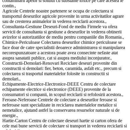
contaminarii apelor si solului cu substante toxice pe care acestea le
contin.,
Agricole Centrele noastre partenere se ocupa de colectarea si
transportul deseurilor agricole provenite in urma activitatilor agrare
sau de cresterea animalelor in vederea reciclarii acestora.,
Consultanta-Gestiune Deseuri-Fond de mediu Firmele va ofera
servicii de consultanta si gestiune a deseurilor in vederea obtinerii
avizelor si autorizatiilor de mediu pentru companiile din Romania.,
Chimice-Periculoase Colectarea deseurilor chimice periculoase se
face doar de catre specialistii deoarece administrarea si manipularea
necorespunzatoare a acestora poate avea consecinte nefaste atat
asupra sanatatii publice, cat si asupra mediului inconjurator.,
Constructii-Demolari-Renovari Reciclare deseuri provenite din
constructii si demolari: fier, beton, caramida, asfalt etc., precum si
colectarea si trasportul materialelor folosite in constructii si
demolari.,
Echipamente-Electrice-Electronice-DEEE Centru de colectare
echipamente electrice si electronice (DEEE) provenite de la
consumatori si companii, in scopul reciclarii si refolosirii acestora.,
Feroase-Neferoase Centrele de colectare a deseurilor feroase si
neferoase sunt specializate in reciclarea materialelor metalice si
nemetalice, ajutand astfel la conservarea resurselor naturale si de
energie.,
Hartie-Carton Centru de colectare deseuri hartie si carton ofera de
cele mai bune servicii de colectare si transport in vederea reciclarii si