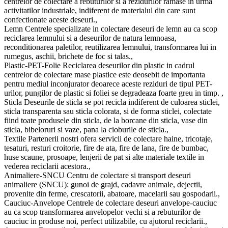
centrelor de colectare a rebuturilor si a rezidurilor ramase in urma
activitatilor industriale, indiferent de materialul din care sunt
confectionate aceste deseuri.,
Lemn Centrele specializate in colectare deseuri de lemn au ca scop
reciclarea lemnului si a deseurilor de natura lemnoasa,
reconditionarea paletilor, reutilizarea lemnului, transformarea lui in
rumegus, aschii, brichete de foc si talas.,
Plastic-PET-Folie Reciclarea deseurilor din plastic in cadrul
centrelor de colectare mase plastice este deosebit de importanta
pentru mediul inconjurator deoarece aceste reziduri de tipul PET-
urilor, pungilor de plastic si foliei se degradeaza foarte greu in timp. ,
Sticla Deseurile de sticla se pot recicla indiferent de culoarea sticlei,
sticla transparenta sau sticla colorata, si de forma sticlei, colectate
fiind toate produsele din sticla, de la borcane din sticla, vase din
sticla, bibeloruri si vaze, pana la cioburile de sticla.,
Textile Partenerii nostri ofera servicii de colectare haine, tricotaje,
tesaturi, resturi croitorie, fire de ata, fire de lana, fire de bumbac,
huse scaune, prosoape, lenjerii de pat si alte materiale textile in
vederea reciclarii acestora.,
Animaliere-SNCU Centru de colectare si transport deseuri
animaliere (SNCU): gunoi de grajd, cadavre animale, dejectii,
provenite din ferme, crescatorii, abatoare, macelarii sau gospodarii.,
Cauciuc-Anvelope Centrele de colectare deseuri anvelope-cauciuc
au ca scop transformarea anvelopelor vechi si a rebuturilor de
cauciuc in produse noi, perfect utilizabile, cu ajutorul reciclarii.,