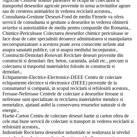
Agricole Centrele noastre partenere se ocupa de colectarea si
transportul deseurilor agricole provenite in urma activitatilor agrare
sau de cresterea animalelor in vederea reciclarii acestora.,
Consultanta-Gestiune Deseuri-Fond de mediu Firmele va ofera
servicii de consultanta si gestiune a deseurilor in vederea obtinerii
avizelor si autorizatiilor de mediu pentru companiile din Romania.,
Chimice-Periculoase Colectarea deseurilor chimice periculoase se
face doar de catre specialistii deoarece administrarea si manipularea
necorespunzatoare a acestora poate avea consecinte nefaste atat
asupra sanatatii publice, cat si asupra mediului inconjurator.,
Constructii-Demolari-Renovari Reciclare deseuri provenite din
constructii si demolari: fier, beton, caramida, asfalt etc., precum si
colectarea si trasportul materialelor folosite in constructii si
demolari.,
Echipamente-Electrice-Electronice-DEEE Centru de colectare
echipamente electrice si electronice (DEEE) provenite de la
consumatori si companii, in scopul reciclarii si refolosirii acestora.,
Feroase-Neferoase Centrele de colectare a deseurilor feroase si
neferoase sunt specializate in reciclarea materialelor metalice si
nemetalice, ajutand astfel la conservarea resurselor naturale si de
energie.,
Hartie-Carton Centru de colectare deseuri hartie si carton ofera de
cele mai bune servicii de colectare si transport in vederea reciclarii si
refolosirii acestora.,
Industriale Reciclarea deseurilor industriale se realizeaza la nivelul