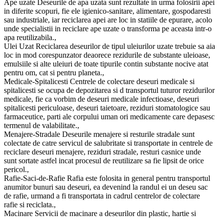
Ape uzate Deseurile de apa uzata sunt rezultate in urma folosirii apei
in diferite scopuri, fie ele igienico-sanitare, alimentare, gospodaresti
sau industriale, iar reciclarea apei are loc in statiile de epurare, acolo
unde specialistii in reciclare ape uzate o transforma pe aceasta intr-o
apa reutilizabila.,
Ulei Uzat Reciclarea deseurilor de tipul uleiurilor uzate trebuie sa aia
loc in mod corespunzator deaorece rezidurile de substante uleioase,
emulsiile si alte uleiuri de toate tipurile contin substante nocive atat
pentru om, cat si pentru planeta.,
Medicale-Spitalicesti Centrele de colectare deseuri medicale si
spitalicesti se ocupa de depozitarea si d transportul tuturor rezidurilor
medicale, fie ca vorbim de deseuri medicale infectioase, deseuri
spitalicesti periculoase, deseuri taietoare, reziduri stomatologice sau
farmaceutice, parti ale corpului uman ori medicamente care depasesc
termenul de valabilitate.,
Menajere-Stradale Deseurile menajere si resturile stradale sunt
colectate de catre servicul de salubritate si transportate in centrele de
reciclare deseuri menajere, reziduri stradale, resturi casnice unde
sunt sortate astfel incat procesul de reutilizare sa fie lipsit de orice
pericol.,
Rafie-Saci-de-Rafie Rafia este folosita in general pentru transportul
anumitor bunuri sau deseuri, ea devenind la randul ei un deseu sac
de rafie, urmand a fi transportata in cadrul centrelor de colectare
rafie si reciclata.,
Macinare Servicii de macinare a deseurilor din plastic, hartie si