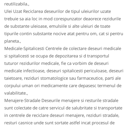
reutilizabila.,
Ulei Uzat Reciclarea deseurilor de tipul uleiurilor uzate
trebuie sa aia loc in mod corespunzator deaorece rezidurile
de substante uleioase, emulsiile si alte uleiuri de toate
tipurile contin substante nocive atat pentru om, cat si pentru
planeta.,
Medicale-Spitalicesti Centrele de colectare deseuri medicale
si spitalicesti se ocupa de depozitarea si d transportul
tuturor rezidurilor medicale, fie ca vorbim de deseuri
medicale infectioase, deseuri spitalicesti periculoase, deseuri
taietoare, reziduri stomatologice sau farmaceutice, parti ale
corpului uman ori medicamente care depasesc termenul de
valabilitate.,
Menajere-Stradale Deseurile menajere si resturile stradale
sunt colectate de catre servicul de salubritate si transportate
in centrele de reciclare deseuri menajere, reziduri stradale,
resturi casnice unde sunt sortate astfel incat procesul de