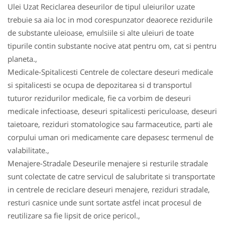
Ulei Uzat Reciclarea deseurilor de tipul uleiurilor uzate
trebuie sa aia loc in mod corespunzator deaorece rezidurile
de substante uleioase, emulsiile si alte uleiuri de toate
tipurile contin substante nocive atat pentru om, cat si pentru
planeta.,
Medicale-Spitalicesti Centrele de colectare deseuri medicale
si spitalicesti se ocupa de depozitarea si d transportul
tuturor rezidurilor medicale, fie ca vorbim de deseuri
medicale infectioase, deseuri spitalicesti periculoase, deseuri
taietoare, reziduri stomatologice sau farmaceutice, parti ale
corpului uman ori medicamente care depasesc termenul de
valabilitate.,
Menajere-Stradale Deseurile menajere si resturile stradale
sunt colectate de catre servicul de salubritate si transportate
in centrele de reciclare deseuri menajere, reziduri stradale,
resturi casnice unde sunt sortate astfel incat procesul de
reutilizare sa fie lipsit de orice pericol.,