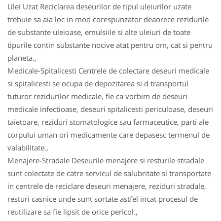
Ulei Uzat Reciclarea deseurilor de tipul uleiurilor uzate
trebuie sa aia loc in mod corespunzator deaorece rezidurile
de substante uleioase, emulsiile si alte uleiuri de toate
tipurile contin substante nocive atat pentru om, cat si pentru
planeta.,
Medicale-Spitalicesti Centrele de colectare deseuri medicale
si spitalicesti se ocupa de depozitarea si d transportul
tuturor rezidurilor medicale, fie ca vorbim de deseuri
medicale infectioase, deseuri spitalicesti periculoase, deseuri
taietoare, reziduri stomatologice sau farmaceutice, parti ale
corpului uman ori medicamente care depasesc termenul de
valabilitate.,
Menajere-Stradale Deseurile menajere si resturile stradale
sunt colectate de catre servicul de salubritate si transportate
in centrele de reciclare deseuri menajere, reziduri stradale,
resturi casnice unde sunt sortate astfel incat procesul de
reutilizare sa fie lipsit de orice pericol.,