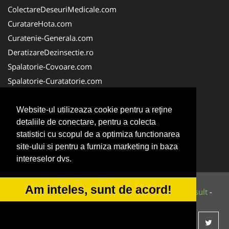
ColectareDeseuriMedicale.com
CuratareHota.com
Curatenie-Generala.com
DeratizareDezinsectie.ro
Spalatorie-Covoare.com
Spalatorie-Curatatorie.com
Spalatorie-Curatatorie.ro
FirmaDeratizare.ro
Website-ul utilizeaza cookie pentru a reţine
detaliile de conectare, pentru a colecta
Service-Reparatii.com
statistici cu scopul de a optimiza functionarea
Servicii-DDD.com
site-ului si pentru a furniza marketing in baza
ServiciiAlpinism.ro
intereselor dvs.
Am inteles, sunt de acord!
© 2014-2026 Powered by
VilonMedia
&
Tokaido Consult
-
ANPC
SOL