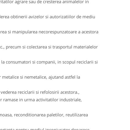
itatilor agrare sau de cresterea animalelor in
rea obtinerii avizelor si autorizatiilor de mediu
rarea si manipularea necorespunzatoare a acestora
c., precum si colectarea si trasportul materialelor
a consumatori si companii, in scopul reciclarii si
 metalice si nemetalice, ajutand astfel la
ederea reciclarii si refolosirii acestora.,
or ramase in urma activitatilor industriale,
oasa, reconditionarea paletilor, reutilizarea
importanta pentru mediul inconjurator deoarece