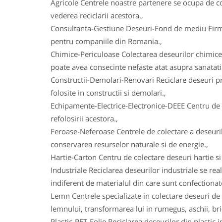
Agricole Centrele noastre partenere se ocupa de col
vederea reciclarii acestora.,
Consultanta-Gestiune Deseuri-Fond de mediu Firmele
pentru companiile din Romania.,
Chimice-Periculoase Colectarea deseurilor chimice
poate avea consecinte nefaste atat asupra sanatatii
Constructii-Demolari-Renovari Reciclare deseuri prov
folosite in constructii si demolari.,
Echipamente-Electrice-Electronice-DEEE Centru de co
refolosirii acestora.,
Feroase-Neferoase Centrele de colectare a deseurilo
conservarea resurselor naturale si de energie.,
Hartie-Carton Centru de colectare deseuri hartie si c
Industriale Reciclarea deseurilor industriale se real
indiferent de materialul din care sunt confectionat
Lemn Centrele specializate in colectare deseuri de 
lemnului, transformarea lui in rumegus, aschii, bric
Plastic-PET-Folie Reciclarea deseurilor din plasti