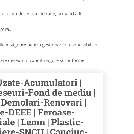
dul ei un deseu sac de rafie, urmand a fi
tora.,
le in vigoare pentru gestionarea responsabila a
lare deseuri in conditii sigure si conforme..
 Uzate-Acumulatori |
eseuri-Fond de mediu |
-Demolari-Renovari |
e-DEEE | Feroase-
ale | Lemn | Plastic-
aliere-SNCU | Cauciuc-