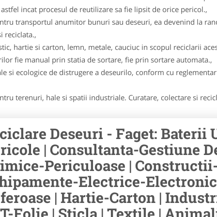
stfel incat procesul de reutilizare sa fie lipsit de orice pericol.,
pentru transportul anumitor bunuri sau deseuri, ea devenind la ran
 reciclata.,
ic, hartie si carton, lemn, metale, cauciuc in scopul reciclarii aces
lor fie manual prin statia de sortare, fie prin sortare automata.,
e si ecologice de distrugere a deseurilo, conform cu reglementari
ru terenuri, hale si spatii industriale. Curatare, colectare si recic
ciclare Deseuri - Faget: Baterii
ricole | Consultanta-Gestiune D
imice-Periculoase | Constructii
hipamente-Electrice-Electronic
feroase | Hartie-Carton | Industri
T-Folie | Sticla | Textile | Anim