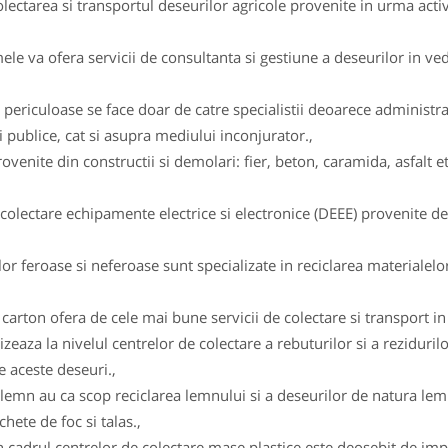
ectarea si transportul deseurilor agricole provenite in urma activ
 va ofera servicii de consultanta si gestiune a deseurilor in vede
 periculoase se face doar de catre specialistii deoarece administ
 publice, cat si asupra mediului inconjurator.,
enite din constructii si demolari: fier, beton, caramida, asfalt et
lectare echipamente electrice si electronice (DEEE) provenite de l
r feroase si neferoase sunt specializate in reciclarea materialelor
arton ofera de cele mai bune servicii de colectare si transport in v
izeaza la nivelul centrelor de colectare a rebuturilor si a reziduril
e aceste deseuri.,
lemn au ca scop reciclarea lemnului si a deseurilor de natura lemn
hete de foc si talas.,
c in cadrul centrelor de colectare mase plastice este deosebit de 