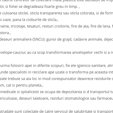
tic si foliei se degradeaza foarte greu in timp. ,
e culoarea sticlei, sticla transparenta sau sticla colorata, si de form
i vaze, pana la cioburile de sticla.,
haine, tricotaje, tesaturi, resturi croitorie, fire de ata, fire de la
stora.,
eseuri animaliere (SNCU): gunoi de grajd, cadavre animale, dejecti
velope-cauciuc au ca scop transformarea anvelopelor vechi si a re
rma folosirii apei in diferite scopuri, fie ele igienico-sanitare, al
 unde specialistii in reciclare ape uzate o transforma pe aceasta intr
uzate trebuie sa aia loc in mod corespunzator deaorece rezidurile d
m, cat si pentru planeta.,
 medicale si spitalicesti se ocupa de depozitarea si d transportul t
 periculoase, deseuri taietoare, reziduri stomatologice sau farmac
tradale sunt colectate de catre servicul de salubritate si transpor