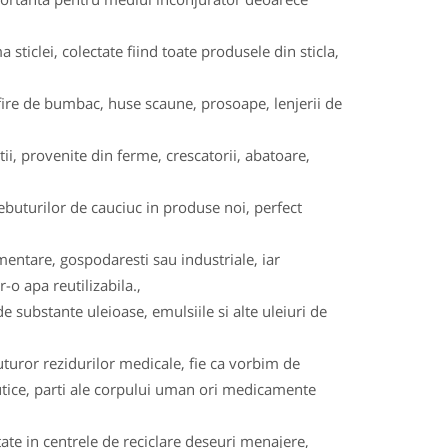
a sticlei, colectate fiind toate produsele din sticla,
na, fire de bumbac, huse scaune, prosoape, lenjerii de
i, provenite din ferme, crescatorii, abatoare,
buturilor de cauciuc in produse noi, perfect
imentare, gospodaresti sau industriale, iar
-o apa reutilizabila.,
e substante uleioase, emulsiile si alte uleiuri de
uturor rezidurilor medicale, fie ca vorbim de
eutice, parti ale corpului uman ori medicamente
tate in centrele de reciclare deseuri menajere,