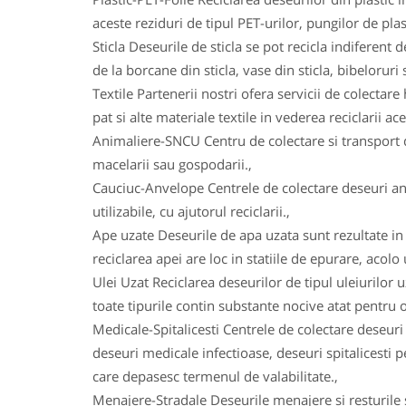
aceste reziduri de tipul PET-urilor, pungilor de plas
Sticla Deseurile de sticla se pot recicla indiferent d
de la borcane din sticla, vase din sticla, bibeloruri s
Textile Partenerii nostri ofera servicii de colectare 
pat si alte materiale textile in vederea reciclarii ace
Animaliere-SNCU Centru de colectare si transport d
macelarii sau gospodarii.,
Cauciuc-Anvelope Centrele de colectare deseuri an
utilizabile, cu ajutorul reciclarii.,
Ape uzate Deseurile de apa uzata sunt rezultate in u
reciclarea apei are loc in statiile de epurare, acolo
Ulei Uzat Reciclarea deseurilor de tipul uleiurilor 
toate tipurile contin substante nocive atat pentru o
Medicale-Spitalicesti Centrele de colectare deseuri
deseuri medicale infectioase, deseuri spitalicesti
care depasesc termenul de valabilitate.,
Menajere-Stradale Deseurile menajere si resturile s