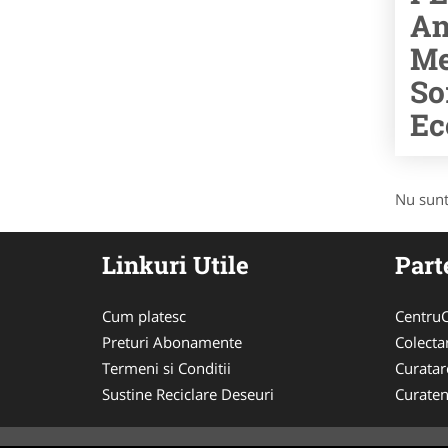
An
Me
So
Ec
Nu sunt
Linkuri Utile
Part
Cum platesc
CentruC
Preturi Abonamente
Colecta
Termeni si Conditii
Curata
Sustine Reciclare Deseuri
Curaten