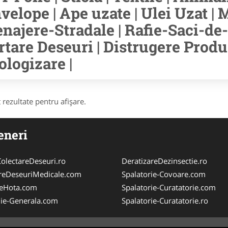
velope | Ape uzate | Ulei Uzat | M
najere-Stradale | Rafie-Saci-de-
rtare Deseuri | Distrugere Prod
ologizare |
 rezultate pentru afişare.
eneri
olectareDeseuri.ro
DeratizareDezinsectie.ro
reDeseuriMedicale.com
Spalatorie-Covoare.com
reHota.com
Spalatorie-Curatatorie.com
ie-Generala.com
Spalatorie-Curatatorie.ro