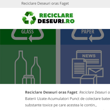
Reciclare Deseuri oras Faget
Reciclare Deseuri oras Faget
:
Reciclare Deseuri o
Baterii Uzate-Acumulatori Punct de colectare baterii
substante toxice pe care acestea le contin.,