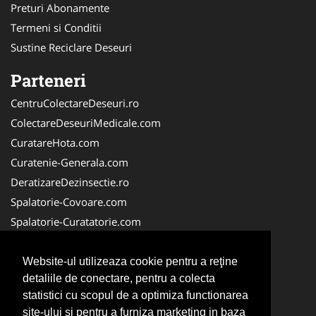
Preturi Abonamente
Termeni si Conditii
Sustine Reciclare Deseuri
Parteneri
CentruColectareDeseuri.ro
ColectareDeseuriMedicale.com
CuratareHota.com
Curatenie-Generala.com
DeratizareDezinsectie.ro
Spalatorie-Covoare.com
Spalatorie-Curatatorie.com
Spalatorie-Curatatorie.ro
FirmaDeratizare.ro
Website-ul utilizeaza cookie pentru a reţine
detaliile de conectare, pentru a colecta
Service-Reparatii.com
statistici cu scopul de a optimiza functionarea
Servicii-DDD.com
site-ului si pentru a furniza marketing in baza