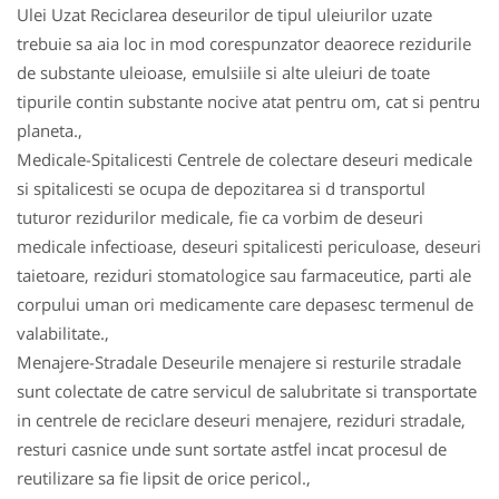
Ulei Uzat Reciclarea deseurilor de tipul uleiurilor uzate
trebuie sa aia loc in mod corespunzator deaorece rezidurile
de substante uleioase, emulsiile si alte uleiuri de toate
tipurile contin substante nocive atat pentru om, cat si pentru
planeta.,
Medicale-Spitalicesti Centrele de colectare deseuri medicale
si spitalicesti se ocupa de depozitarea si d transportul
tuturor rezidurilor medicale, fie ca vorbim de deseuri
medicale infectioase, deseuri spitalicesti periculoase, deseuri
taietoare, reziduri stomatologice sau farmaceutice, parti ale
corpului uman ori medicamente care depasesc termenul de
valabilitate.,
Menajere-Stradale Deseurile menajere si resturile stradale
sunt colectate de catre servicul de salubritate si transportate
in centrele de reciclare deseuri menajere, reziduri stradale,
resturi casnice unde sunt sortate astfel incat procesul de
reutilizare sa fie lipsit de orice pericol.,