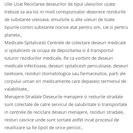
Ulei Uzat Reciclarea deseurilor de tipul uleiurilor uzate
trebuie sa aia loc in mod corespunzator deaorece rezidurile
de substante uleioase, emulsiile si alte uleiuri de toate
tipurile contin substante nocive atat pentru om, cat si pentru
planeta.,
Medicale-Spitalicesti Centrele de colectare deseuri medicale
si spitalicesti se ocupa de depozitarea si d transportul
tuturor rezidurilor medicale, fie ca vorbim de deseuri
medicale infectioase, deseuri spitalicesti periculoase, deseuri
taietoare, reziduri stomatologice sau farmaceutice, parti ale
corpului uman ori medicamente care depasesc termenul de
valabilitate.,
Menajere-Stradale Deseurile menajere si resturile stradale
sunt colectate de catre servicul de salubritate si transportate
in centrele de reciclare deseuri menajere, reziduri stradale,
resturi casnice unde sunt sortate astfel incat procesul de
reutilizare sa fie lipsit de orice pericol.,