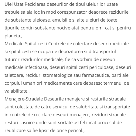
Ulei Uzat Reciclarea deseurilor de tipul uleiurilor uzate
trebuie sa aia loc in mod corespunzator deaorece rezidurile
de substante uleioase, emulsiile si alte uleiuri de toate
tipurile contin substante nocive atat pentru om, cat si pentru
planeta.,
Medicale-Spitalicesti Centrele de colectare deseuri medicale
si spitalicesti se ocupa de depozitarea si d transportul
tuturor rezidurilor medicale, fie ca vorbim de deseuri
medicale infectioase, deseuri spitalicesti periculoase, deseuri
taietoare, reziduri stomatologice sau farmaceutice, parti ale
corpului uman ori medicamente care depasesc termenul de
valabilitate.,
Menajere-Stradale Deseurile menajere si resturile stradale
sunt colectate de catre servicul de salubritate si transportate
in centrele de reciclare deseuri menajere, reziduri stradale,
resturi casnice unde sunt sortate astfel incat procesul de
reutilizare sa fie lipsit de orice pericol.,