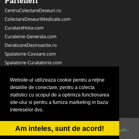
Parteneri
CentruColectareDeseuri.ro
ColectareDeseuriMedicale.com
CuratareHota.com
Curatenie-Generala.com
DeratizareDezinsectie.ro
Spalatorie-Covoare.com
Spalatorie-Curatatorie.com
Spalatorie-Curatatorie.ro
FirmaDeratizare.ro
Website-ul utilizeaza cookie pentru a reţine
detaliile de conectare, pentru a colecta
Service-Reparatii.com
statistici cu scopul de a optimiza functionarea
Servicii-DDD.com
site-ului si pentru a furniza marketing in baza
ServiciiAlpinism.ro
intereselor dvs.
Am inteles, sunt de acord!
© 2014-2026 Powered by
VilonMedia
&
Tokaido Consult
-
ANPC
SOL