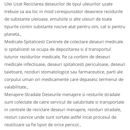
Ulei Uzat Reciclarea deseurilor de tipul uleiurilor uzate
trebuie sa aia loc in mod corespunzator deaorece rezidurile
de substante uleioase, emulsiile si alte uleiuri de toate
tipurile contin substante nocive atat pentru om, cat si pentru
planeta.,
Medicale-Spitalicesti Centrele de colectare deseuri medicale
si spitalicesti se ocupa de depozitarea si d transportul
tuturor rezidurilor medicale, fie ca vorbim de deseuri
medicale infectioase, deseuri spitalicesti periculoase, deseuri
taietoare, reziduri stomatologice sau farmaceutice, parti ale
corpului uman ori medicamente care depasesc termenul de
valabilitate.,
Menajere-Stradale Deseurile menajere si resturile stradale
sunt colectate de catre servicul de salubritate si transportate
in centrele de reciclare deseuri menajere, reziduri stradale,
resturi casnice unde sunt sortate astfel incat procesul de
reutilizare sa fie lipsit de orice pericol.,