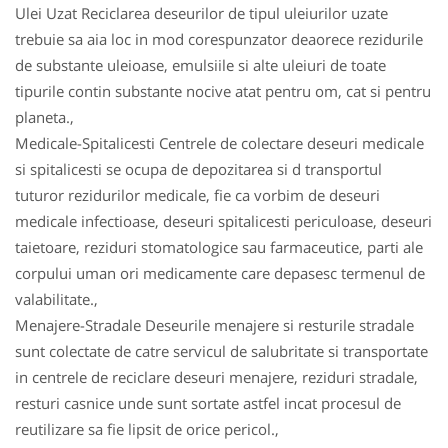
Ulei Uzat Reciclarea deseurilor de tipul uleiurilor uzate
trebuie sa aia loc in mod corespunzator deaorece rezidurile
de substante uleioase, emulsiile si alte uleiuri de toate
tipurile contin substante nocive atat pentru om, cat si pentru
planeta.,
Medicale-Spitalicesti Centrele de colectare deseuri medicale
si spitalicesti se ocupa de depozitarea si d transportul
tuturor rezidurilor medicale, fie ca vorbim de deseuri
medicale infectioase, deseuri spitalicesti periculoase, deseuri
taietoare, reziduri stomatologice sau farmaceutice, parti ale
corpului uman ori medicamente care depasesc termenul de
valabilitate.,
Menajere-Stradale Deseurile menajere si resturile stradale
sunt colectate de catre servicul de salubritate si transportate
in centrele de reciclare deseuri menajere, reziduri stradale,
resturi casnice unde sunt sortate astfel incat procesul de
reutilizare sa fie lipsit de orice pericol.,