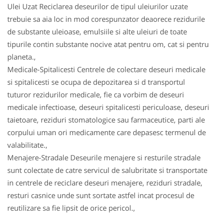
Ulei Uzat Reciclarea deseurilor de tipul uleiurilor uzate
trebuie sa aia loc in mod corespunzator deaorece rezidurile
de substante uleioase, emulsiile si alte uleiuri de toate
tipurile contin substante nocive atat pentru om, cat si pentru
planeta.,
Medicale-Spitalicesti Centrele de colectare deseuri medicale
si spitalicesti se ocupa de depozitarea si d transportul
tuturor rezidurilor medicale, fie ca vorbim de deseuri
medicale infectioase, deseuri spitalicesti periculoase, deseuri
taietoare, reziduri stomatologice sau farmaceutice, parti ale
corpului uman ori medicamente care depasesc termenul de
valabilitate.,
Menajere-Stradale Deseurile menajere si resturile stradale
sunt colectate de catre servicul de salubritate si transportate
in centrele de reciclare deseuri menajere, reziduri stradale,
resturi casnice unde sunt sortate astfel incat procesul de
reutilizare sa fie lipsit de orice pericol.,