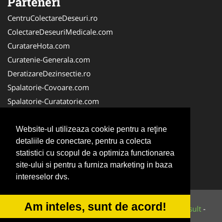
Parteneri
CentruColectareDeseuri.ro
ColectareDeseuriMedicale.com
CuratareHota.com
Curatenie-Generala.com
DeratizareDezinsectie.ro
Spalatorie-Covoare.com
Spalatorie-Curatatorie.com
Spalatorie-Curatatorie.ro
FirmaDeratizare.ro
Website-ul utilizeaza cookie pentru a reţine
detaliile de conectare, pentru a colecta
Service-Reparatii.com
statistici cu scopul de a optimiza functionarea
Servicii-DDD.com
site-ului si pentru a furniza marketing in baza
ServiciiAlpinism.ro
intereselor dvs.
Am inteles, sunt de acord!
© 2014-2026 Powered by
VilonMedia
&
Tokaido Consult
-
ANPC
SOL