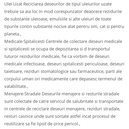
Ulei Uzat Reciclarea deseurilor de tipul uleiurilor uzate
trebuie sa aia loc in mod corespunzator deaorece rezidurile
de substante uleioase, emulsiile si alte uleiuri de toate
tipurile contin substante nocive atat pentru om, cat si pentru
planeta.,
Medicale-Spitalicesti Centrele de colectare deseuri medicale
si spitalicesti se ocupa de depozitarea si d transportul
tuturor rezidurilor medicale, fie ca vorbim de deseuri
medicale infectioase, deseuri spitalicesti periculoase, deseuri
taietoare, reziduri stomatologice sau farmaceutice, parti ale
corpului uman ori medicamente care depasesc termenul de
valabilitate.,
Menajere-Stradale Deseurile menajere si resturile stradale
sunt colectate de catre servicul de salubritate si transportate
in centrele de reciclare deseuri menajere, reziduri stradale,
resturi casnice unde sunt sortate astfel incat procesul de
reutilizare sa fie lipsit de orice pericol.,