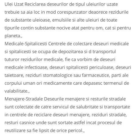
Ulei Uzat Reciclarea deseurilor de tipul uleiurilor uzate
trebuie sa aia loc in mod corespunzator deaorece rezidurile
de substante uleioase, emulsiile si alte uleiuri de toate
tipurile contin substante nocive atat pentru om, cat si pentru
planeta.,
Medicale-Spitalicesti Centrele de colectare deseuri medicale
si spitalicesti se ocupa de depozitarea si d transportul
tuturor rezidurilor medicale, fie ca vorbim de deseuri
medicale infectioase, deseuri spitalicesti periculoase, deseuri
taietoare, reziduri stomatologice sau farmaceutice, parti ale
corpului uman ori medicamente care depasesc termenul de
valabilitate.,
Menajere-Stradale Deseurile menajere si resturile stradale
sunt colectate de catre servicul de salubritate si transportate
in centrele de reciclare deseuri menajere, reziduri stradale,
resturi casnice unde sunt sortate astfel incat procesul de
reutilizare sa fie lipsit de orice pericol.,