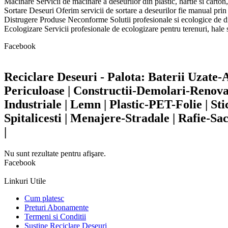
Macinare Servicii de macinare a deseurilor din plastic, hartie si carton,
Sortare Deseuri Oferim servicii de sortare a deseurilor fie manual prin s
Distrugere Produse Neconforme Solutii profesionale si ecologice de dis
Ecologizare Servicii profesionale de ecologizare pentru terenuri, hale si
Facebook
Reciclare Deseuri - Palota: Baterii Uzate
Periculoase | Constructii-Demolari-Renova
Industriale | Lemn | Plastic-PET-Folie | St
Spitalicesti | Menajere-Stradale | Rafie-S
|
Nu sunt rezultate pentru afişare.
Facebook
Linkuri Utile
Cum platesc
Preturi Abonamente
Termeni si Conditii
Sustine Reciclare Deseuri