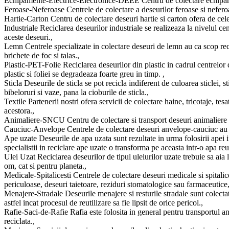
Echipamente-Electrice-Electronice-DEEE Centru de colectare echipamente
Feroase-Neferoase Centrele de colectare a deseurilor feroase si neferoas
Hartie-Carton Centru de colectare deseuri hartie si carton ofera de cele m
Industriale Reciclarea deseurilor industriale se realizeaza la nivelul cen
aceste deseuri.,
Lemn Centrele specializate in colectare deseuri de lemn au ca scop reci
brichete de foc si talas.,
Plastic-PET-Folie Reciclarea deseurilor din plastic in cadrul centrelor
plastic si foliei se degradeaza foarte greu in timp. ,
Sticla Deseurile de sticla se pot recicla indiferent de culoarea sticlei, st
bibeloruri si vaze, pana la cioburile de sticla.,
Textile Partenerii nostri ofera servicii de colectare haine, tricotaje, tesa
acestora.,
Animaliere-SNCU Centru de colectare si transport deseuri animaliere (S
Cauciuc-Anvelope Centrele de colectare deseuri anvelope-cauciuc au ca s
Ape uzate Deseurile de apa uzata sunt rezultate in urma folosirii apei in 
specialistii in reciclare ape uzate o transforma pe aceasta intr-o apa reut
Ulei Uzat Reciclarea deseurilor de tipul uleiurilor uzate trebuie sa aia 
om, cat si pentru planeta.,
Medicale-Spitalicesti Centrele de colectare deseuri medicale si spitalic
periculoase, deseuri taietoare, reziduri stomatologice sau farmaceutice
Menajere-Stradale Deseurile menajere si resturile stradale sunt colectate
astfel incat procesul de reutilizare sa fie lipsit de orice pericol.,
Rafie-Saci-de-Rafie Rafia este folosita in general pentru transportul an
reciclata.,