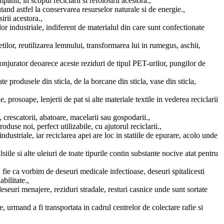
i, in scopul reciclarii si refolosirii acestora.,
tand astfel la conservarea resurselor naturale si de energie.,
irii acestora.,
ilor industriale, indiferent de materialul din care sunt confectionate
ilor, reutilizarea lemnului, transformarea lui in rumegus, aschii,
onjurator deoarece aceste reziduri de tipul PET-urilor, pungilor de
ate produsele din sticla, de la borcane din sticla, vase din sticla,
e, prosoape, lenjerii de pat si alte materiale textile in vederea reciclarii
rescatorii, abatoare, macelarii sau gospodarii.,
se noi, perfect utilizabile, cu ajutorul reciclarii.,
ndustriale, iar reciclarea apei are loc in statiile de epurare, acolo unde
ile si alte uleiuri de toate tipurile contin substante nocive atat pentru
 fie ca vorbim de deseuri medicale infectioase, deseuri spitalicesti
bilitate.,
deseuri menajere, reziduri stradale, resturi casnice unde sunt sortate
 urmand a fi transportata in cadrul centrelor de colectare rafie si