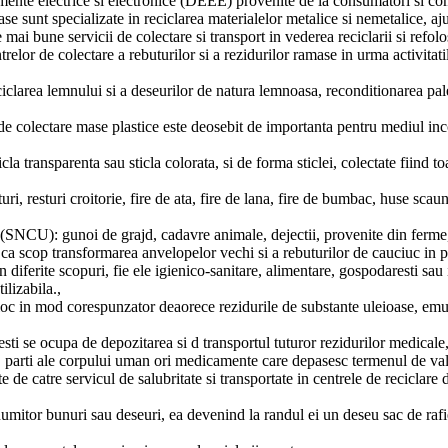
 electrice si electronice (DEEE) provenite de la consumatori si compani
e sunt specializate in reciclarea materialelor metalice si nemetalice, aju
ai bune servicii de colectare si transport in vederea reciclarii si refolos
trelor de colectare a rebuturilor si a rezidurilor ramase in urma activitat
clarea lemnului si a deseurilor de natura lemnoasa, reconditionarea palet
 de colectare mase plastice este deosebit de importanta pentru mediul inc
icla transparenta sau sticla colorata, si de forma sticlei, colectate fiind to
turi, resturi croitorie, fire de ata, fire de lana, fire de bumbac, huse scaun
NCU): gunoi de grajd, cadavre animale, dejectii, provenite din ferme, c
cop transformarea anvelopelor vechi si a rebuturilor de cauciuc in produ
diferite scopuri, fie ele igienico-sanitare, alimentare, gospodaresti sau i
ilizabila.,
loc in mod corespunzator deaorece rezidurile de substante uleioase, emulsi
esti se ocupa de depozitarea si d transportul tuturor rezidurilor medicale,
, parti ale corpului uman ori medicamente care depasesc termenul de vala
 de catre servicul de salubritate si transportate in centrele de reciclare 
umitor bunuri sau deseuri, ea devenind la randul ei un deseu sac de rafie,