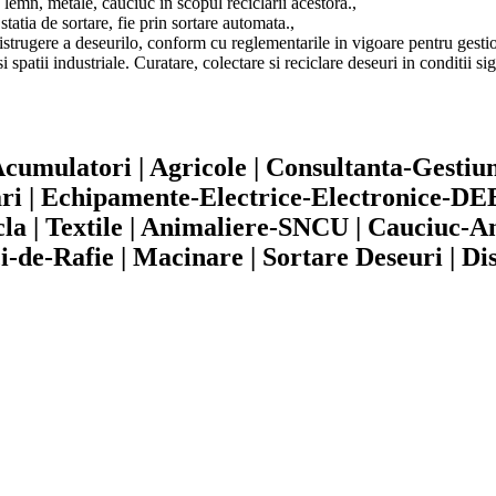
 lemn, metale, cauciuc in scopul reciclarii acestora.,
tatia de sortare, fie prin sortare automata.,
trugere a deseurilo, conform cu reglementarile in vigoare pentru gestion
 spatii industriale. Curatare, colectare si reciclare deseuri in conditii si
-Acumulatori | Agricole | Consultanta-Gesti
ri | Echipamente-Electrice-Electronice-DEE
icla | Textile | Animaliere-SNCU | Cauciuc-An
aci-de-Rafie | Macinare | Sortare Deseuri | 