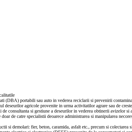
alitatile
i (DBA) portabili sau auto in vederea reciclarii si prevenirii contaminari
l deseurilor agricole provenite in urma activitatilor agrare sau de creste
e consultanta si gestiune a deseurilor in vederea obtinerii avizelor si
doar de catre specialistii deoarece administrarea si manipularea necore
 si demolari: fier, beton, caramida, asfalt etc., precum si colectarea si t