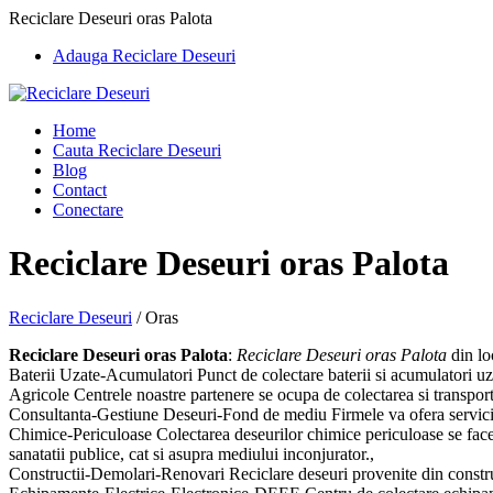
Reciclare Deseuri oras Palota
Adauga Reciclare Deseuri
Home
Cauta Reciclare Deseuri
Blog
Contact
Conectare
Reciclare Deseuri oras Palota
Reciclare Deseuri
/
Oras
Reciclare Deseuri oras Palota
:
Reciclare Deseuri oras Palota
din loc
Baterii Uzate-Acumulatori Punct de colectare baterii si acumulatori uzat
Agricole Centrele noastre partenere se ocupa de colectarea si transportu
Consultanta-Gestiune Deseuri-Fond de mediu Firmele va ofera servicii d
Chimice-Periculoase Colectarea deseurilor chimice periculoase se face 
sanatatii publice, cat si asupra mediului inconjurator.,
Constructii-Demolari-Renovari Reciclare deseuri provenite din constructii