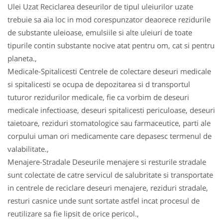
Ulei Uzat Reciclarea deseurilor de tipul uleiurilor uzate
trebuie sa aia loc in mod corespunzator deaorece rezidurile
de substante uleioase, emulsiile si alte uleiuri de toate
tipurile contin substante nocive atat pentru om, cat si pentru
planeta.,
Medicale-Spitalicesti Centrele de colectare deseuri medicale
si spitalicesti se ocupa de depozitarea si d transportul
tuturor rezidurilor medicale, fie ca vorbim de deseuri
medicale infectioase, deseuri spitalicesti periculoase, deseuri
taietoare, reziduri stomatologice sau farmaceutice, parti ale
corpului uman ori medicamente care depasesc termenul de
valabilitate.,
Menajere-Stradale Deseurile menajere si resturile stradale
sunt colectate de catre servicul de salubritate si transportate
in centrele de reciclare deseuri menajere, reziduri stradale,
resturi casnice unde sunt sortate astfel incat procesul de
reutilizare sa fie lipsit de orice pericol.,